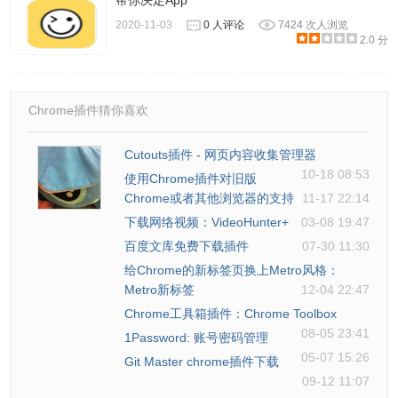
帮你决定App
更新 3.2.13:
2020-11-03
0 人评论
7424 次人浏览
1、新功能:
2.0 分
语言选择器
2、UI 优化:
启动闪屏
Chrome插件猜你喜欢
更新 3.1.12:
1、新的语言支持:
Cutouts插件 - 网页内容收集管理器
10-18 08:53
德语
使用Chrome插件对旧版
Chrome或者其他浏览器的支持
11-17 22:14
特别感谢: Maik
下载网络视频：VideoHunter+
03-08 19:47
更新 3.0.10:
百度文库免费下载插件
07-30 11:30
1、界面变更:
给Chrome的新标签页换上Metro风格：
现在迷你模式的切换按钮将始终显示
Metro新标签
12-04 22:47
更新3.0.9:
Chrome工具箱插件：Chrome Toolbox
1、新的语言支持:
08-05 23:41
1Password: 账号密码管理
葡萄牙语 (葡萄牙)
05-07 15:26
Git Master chrome插件下载
葡萄牙语 (巴西)
09-12 11:07