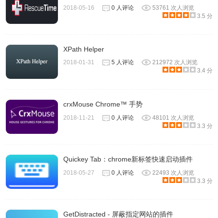
2018-05-16
0 人评论
53761 次人浏览
3.5 分
XPath Helper
2018-01-31
5 人评论
212972 次人浏览
3.4 分
crxMouse Chrome™ 手势
2018-11-21
0 人评论
48101 次人浏览
8、使用过一段时间后，你还可以在小番茄插件的【报表】页
3.3 分
面查看自己的任务管理统计。比如专注时间、完成任务数等
等。
Quickey Tab：chrome新标签快速启动插件
2018-05-27
0 人评论
22493 次人浏览
3.3 分
GetDistracted - 屏蔽指定网站的插件