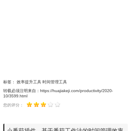
2、最新版本的chrome浏览器直接拖放安装时会出现“程序包
无效CRX-HEADER-INVALID”的报错信息，参照：
Chrome
插件安装时出现"CRX-HEADER-INVALID"解决方法
，安装
好后即可使用。
标签：
效率提升工具
时间管理工具
转载必须注明来自：
https://huajiakeji.com/productivity/2020-
10/3599.html
您的评分：
小番茄插件 - 基于番茄工作法的时间管理效率