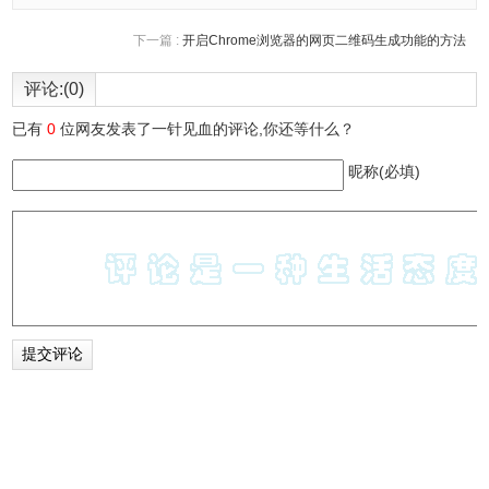
特别感谢: Sérgio Mota
更新 3.0.8:
下一篇 :
开启Chrome浏览器的网页二维码生成功能的方法
1、错误修复:
评论:(0)
修复了一个造成用户在激活的模式中禁用自动专注后无法开
始计时器的问题
已有
0
位网友发表了一针见血的评论,你还等什么？
现在在用户跳过某个时段时，应用不会再因此发送通知
昵称(必填)
更新 3.0.7:
1、错误修复:
解决了造成计时器在首个专注时段结束后的任意时段中任意
时刻突然停止工作的问题
现在间隔提醒将仅于专注期间显示
主要更新 3.0.5:
1、多处界面优化:
现在你可以使用标签页导航
每个页面的主要操作现作为一个集中的功能按钮提供
模式切换机制现通过计时器界面的功能按钮提供