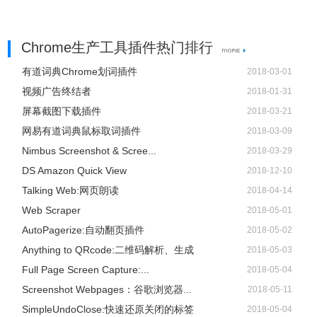
声音提醒:
现在可设置具有声音的提醒。当前使用的声音文件来自安卓
5.0 内置铃声，将在未来更换。
Chrome生产工具插件热门排行
3、错误修复:
有道词典Chrome划词插件
2018-03-01
解决了Windows 用户无法使用应用提供的按钮进行打开设置
视频广告终结者
2018-01-31
以及关闭应用操作的 bug。
屏幕截图下载插件
2018-03-21
修复了真实的工作-休息循环数与设置不符的问题。
网易有道词典鼠标取词插件
2018-03-09
1.2 版本更新:
Nimbus Screenshot & Scree...
2018-03-29
1、新增:
DS Amazon Quick View
2018-12-10
检测空闲状态:
Talking Web:网页朗读
2018-04-14
工作状态下，应用将在检测到系统空闲或锁定时暂停计时
Web Scraper
2018-05-01
在自动继续及时设置为开的情况下，应用在从(长)休息切换
AutoPagerize:自动翻页插件
2018-05-02
至工作时，如果发现系统空闲或锁定，将不会自动继续，
Anything to QRcode:二维码解析、生成
2018-05-03
直到系统重新变为活跃状态为止
Full Page Screen Capture:...
2018-05-04
2、错误修复:
Screenshot Webpages：谷歌浏览器...
2018-05-11
修复了有些情况下应用无法正常初始化造成的应用冻结以及
SimpleUndoClose:快速还原关闭的标签
2018-05-04