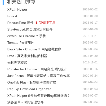
1、完全的代码重写以及全新的界面体验。
相关热门推荐
2、新增功能:
XPath Helper
2018-05-02
多模式切换: 现可针对不同使用场景设置多个不同模式，每个
Forest
2018-01-30
模式都有独有的计时器设置与高级设置
RescueTime 插件:
时间管理工具
2018-05-17
历史记录浏览：现可查看前 7 天或 30 天的统计数据
StayFocusd:网页浏览定时插件
2018-01-09
迷你模式: 使用快捷键组合 Ctrl (Cmd) + Shift + 0 可切换计时
crxMouse Chrome™ 手势
2018-11-21
器迷你模式
Tomato Pie番茄钟
2019-07-03
无穷循环: 启用后将禁用长休息时段
Block Site - Chrome™ 网站拦截程序
2022-05-04
更多空闲模式高级设置
Ditto - 高效率复制粘贴利器
2022-04-30
现可分开设置休息与专注时段是否自动开始
光标浏览模式
2018-11-01
3、变更:
Rooster for Chrome：网站浏览时间统计
2018-05-16
已移除主通知与通知中的控制按钮
Just Focus - 屏蔽指定网站，提高工作效率
2020-07-24
1.3.1 版本更新:
OneTab Plus - 标签效率管理扩展
2019-07-04
1、UI 改善:
RegExp Download Organizer...
2018-05-03
设置项目已分类
XPath Helper插件如何爬趣Bing每日壁纸？
2019-05-07
2、新增功能:
滴答清单 - 时间管理软件
2022-05-04