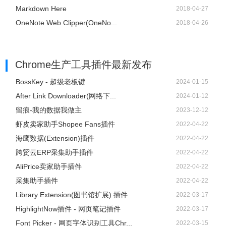
按钮无响应
Markdown Here
2018-04-27
1.1.6 版本更新:
OneNote Web Clipper(OneNo...
2018-04-26
1、新增：
现在你可在应用界面内停止计时
使用通知或应用内按钮跳过当前阶段
Chrome生产工具插件
最新发布
2、更多设置选项
BossKey - 超级老板键
2024-01-15
自动循环工作 - 休息: 如设置为开，应用将在一个阶段结束时
After Link Downloader(网络下...
2024-01-12
自动开始下一个
留痕-我的数据我做主
2023-12-12
发送通知: 如设置为开，应用将在阶段切换时发送通知，并提
虾皮卖家助手Shopee Fans插件
2022-04-22
供一个主通知作为额外的控制器
海鹰数据(Extension)插件
2022-04-22
3、功能变更:
跨贸云ERP采集助手插件
2022-04-22
移除了主通知内的停止按钮，现在将仅能够在应用内停止计
AliPrice卖家助手插件
2022-04-22
时
采集助手插件
2022-04-22
Library Extension(图书馆扩展) 插件
2022-03-17
小番茄插件联系方式
HighlightNow插件 - 网页笔记插件
2022-03-17
Font Picker - 网页字体识别工具Chr...
2022-03-15