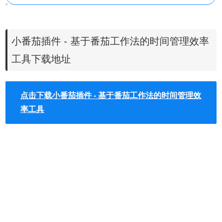
小番茄插件功能
小番茄插件 - 基于番茄工作法的时间管理效率
1、针对不同情景的计时器模式
2、历史记录专注数总结
工具下载地址
3、迷你计时器
点击下载小番茄插件 - 基于番茄工作法的时间管理效
小番茄插件安装使用
率工具
1、小番茄插件离线安装的方法参照一下方法：老版本
Chrome浏览器，首先在标签页输入
【chrome://extensions/】进入chrome扩展程序，解压你在本
站下载的插件，并拖入扩展程序页即可。