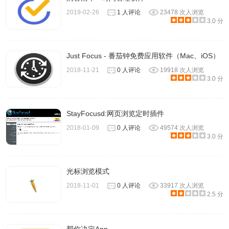
小番茄插件更新日志
2019-02-26
1 人评论
23478 次人浏览
3.0 分
更新 3.2.21:
1、错误修复:
Just Focus - 番茄钟免费应用软件（Mac、iOS）
现在计时器的滴答声能够正确地播放了
2018-11-21
0 人评论
19918 次人浏览
更新 3.2.19:
3.0 分
1、错误修复:
两个隐藏的恼人虫子
StayFocusd:网页浏览定时插件
2、UI 优化:
2018-01-09
0 人评论
49574 次人浏览
偏好设置页面的切换动画现不会被快速重复点击齿轮按钮打
3.0 分
断
3、优化:
光标浏览模式
项目结构优化与安装包大小缩减
2018-11-01
0 人评论
33917 次人浏览
更新 3.2.14:
2.5 分
1、改进:
提高了计时器精度