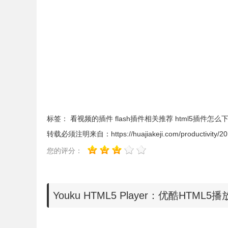
器中安装.crx扩展名的离线Chrome插件
？
2.如果chrome应用商店可以打开，可以例如下图是我使用 
上角「加到 Chrome」即可安装。
标签：
看视频的插件
flash插件相关推荐
html5插件怎么
转载必须注明来自：
https://huajiakeji.com/productivity/
您的评分：
Youku HTML5 Player：优酷HT