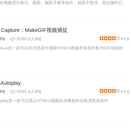
对视频进行备注、截图、截取字幕等操作，精彩不暂停，笔记随时记。
eo Capture：MakeGIF视频捕捉
评论
35355 次人浏览
4.0 分
o Capture是一款可以在浏览器中捕获HTML5视频并将其转换为GIF动画的
使用 HTML5播放器，整体看起来风格都和网站很搭，重点是载入
Autoplay
评论
32522 次人浏览
4.0 分
5 Autoplay是一款可以禁止HTML5视频自动播放的谷歌浏览器插件。