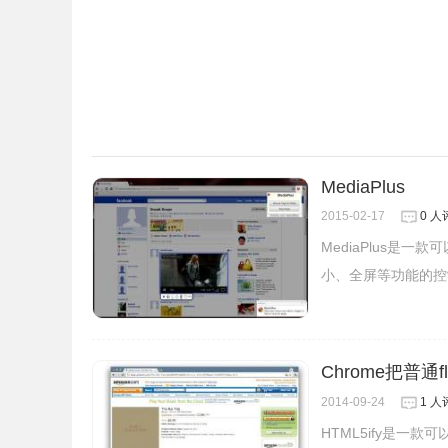
MediaPlus
2015-02-17
0 人
MediaPlus是
小、全屏等功能的控
5.在播放器上点击鼠标右键，HTML5播放器可以调
Chrome把普通
2014-09-24
1 人
HTML5ify是一款