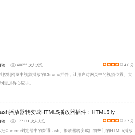
评论
40055 次人浏览
4.0 分
一款可以控制网页中视频播放的Chrome插件，让用户对网页中的视频位置、大
制更加得心应手。
整视频的播放速度，例如降速、加快 1.5 倍、2 倍等等。
flash播放器转变成HTML5播放器插件：HTML5ify
评论
177171 次人浏览
3.7 分
可以把Chrome浏览器中的普通flash、播放器转变成目前热门的HTML5播放