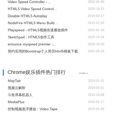
Video Speed Controller - ...
2022-04-30
HTML5 Video Speed Control...
2020-10-15
Disable HTML5 Autoplay
2016-02-17
NodeFire HTML5 Menu Build...
2015-07-26
Playspeed - HTML5视频倍速播放插件
2021-01-16
Sketchpad：HTML5创作工具
2015-10-18
enounce myspeed premier -...
2020-10-20
简约实用的Bootstrap个人简历html5模板下载
2021-05-19
Chrome娱乐插件热门排行
MapTab
2018-01-31
视频云解析
2018-02-21
斗鱼弹幕机器人
2018-10-08
MediaPlus
2015-02-17
控制视频悬浮播放：Video Tape
2015-01-29