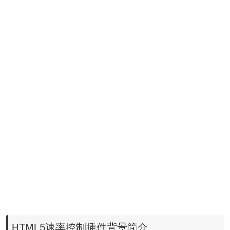
HTML5速率控制插件背景简介