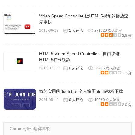
Video Speed Controller:让HTML5视频的播放速
度更快
2016-06-29
1 人评论
271320 次人浏览
2.8 分
HTML5 Video Speed Controller - 自由快进
HTML5在线视频
2019-07-02
0 人评论
56705 次人浏览
2.2 分
简约实用的Bootstrap个人简历html5模板下载
2021-05-19
0 人评论
10580 次人浏览
2.0 分
Chrome插件猜你喜欢