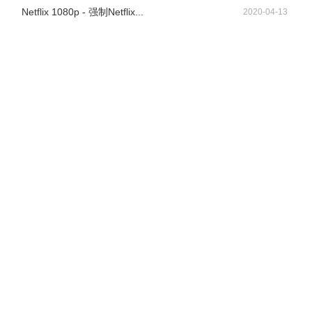
Netflix 1080p - 强制Netflix...
2020-04-13