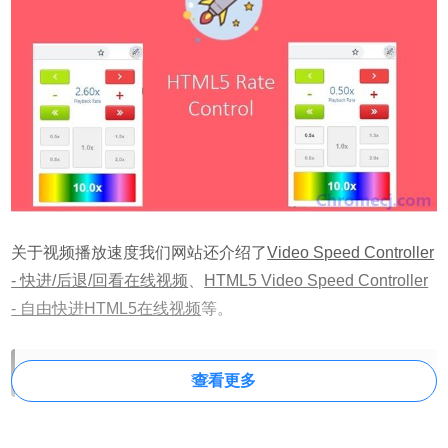
关于视频播放速度我们网站还介绍了
Video Speed Controller
- 快进/后退/回看在线视频
、
HTML5 Video Speed Controller
- 自由快进HTML5在线视频
等。
HTML5速率控制插件安装使用
查看更多
1、HTML5速率控制插件离线安装的方法参照一下方法：老