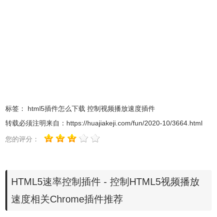
标签：
html5插件怎么下载
控制视频播放速度插件
3、插件安装后会出现在
浏览器
右上方的插件栏中。
转载必须注明来自：
https://huajiakeji.com/fun/2020-10/3664.html
您的评分：
HTML5速率控制插件 - 控制HTML5视频播放
速度相关Chrome插件推荐