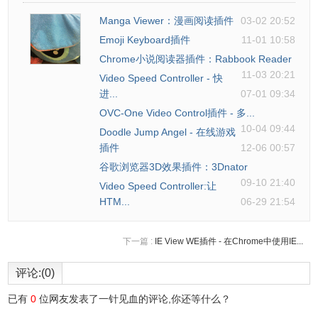
Manga Viewer：漫画阅读插件
03-02 20:52
Emoji Keyboard插件
11-01 10:58
Chrome小说阅读器插件：Rabbook Reader
11-03 20:21
Video Speed Controller - 快
进...
07-01 09:34
OVC-One Video Control插件 - 多...
10-04 09:44
Doodle Jump Angel - 在线游戏
插件
12-06 00:57
谷歌浏览器3D效果插件：3Dnator
09-10 21:40
Video Speed Controller:让
HTM...
06-29 21:54
下一篇 :
IE View WE插件 - 在Chrome中使用IE...
评论:(0)
已有
0
位网友发表了一针见血的评论,你还等什么？