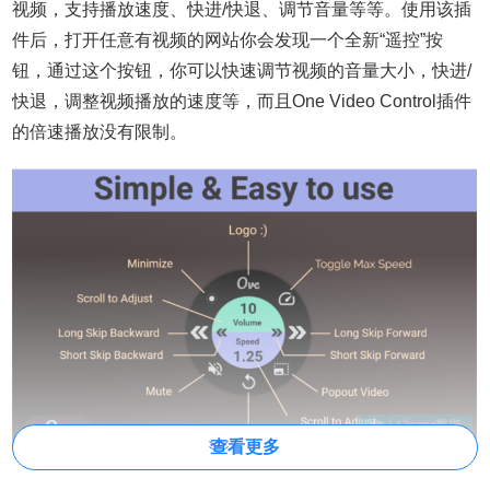
视频，支持播放速度、快进/快退、调节音量等等。使用该插
件后，打开任意有视频的网站你会发现一个全新“遥控”按
钮，通过这个按钮，你可以快速调节视频的音量大小，快进/
快退，调整视频播放的速度等，而且One Video Control插件
的倍速播放没有限制。
查看更多