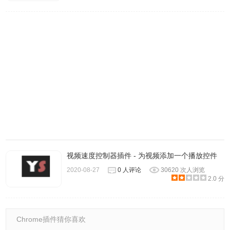
6、上下滚动按钮，可以增加/减少视频的速度或音量。你不
需要点击任何标识，直接滚动按钮就能调节了。打开和关
闭“最大速度”（max speed）的按钮，可以直接拖到最快的播
放速度。在某些的情况下，对于跳过广告和无聊片段非常有
用。
7、One Video Control插件支持将当前播放的视频弹出为“画
中画”模式播放。
视频速度控制器插件 - 为视频添加一个播放控件
2020-08-27
0 人评论
30620 次人浏览
2.0 分
Chrome插件猜你喜欢