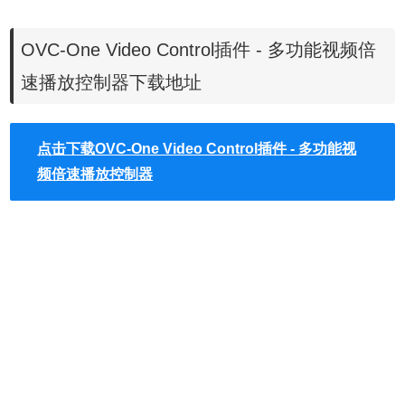
OVC-One Video Control插件快捷键
OVC-One Video Control插件 - 多功能视频倍
a：减速视频
速播放控制器下载地址
d：使视频速度更快
点击下载OVC-One Video Control插件 - 多功能视
r：重置默认速度（x1）
频倍速播放控制器
q：打开和关闭超高速（x16）
w：音量增大
s：音量降低
z：长快退
x：短快退
v：长快进