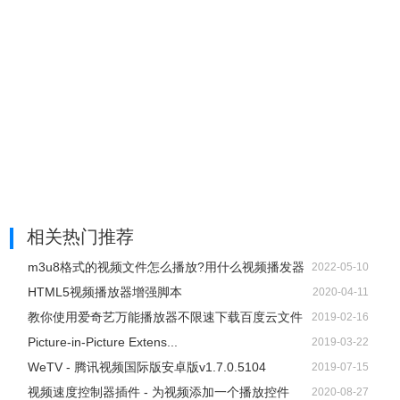
相关热门推荐
OVC-One Video Control插件联系方式
m3u8格式的视频文件怎么播放?用什么视频播发器
2022-05-10
HTML5视频播放器增强脚本
提供方：Nimrod Fridlin
2020-04-11
教你使用爱奇艺万能播放器不限速下载百度云文件
2019-02-16
Picture-in-Picture Extens...
2019-03-22
WeTV - 腾讯视频国际版安卓版v1.7.0.5104
2019-07-15
视频速度控制器插件 - 为视频添加一个播放控件
2020-08-27