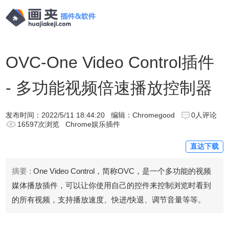
OVC-One Video Control插件
- 多功能视频倍速播放控制器
发布时间：
2022/5/11 18:44:20
编辑：Chromegood
0人评论
16597次浏览
Chrome娱乐插件
直达下载
摘要 :
One Video Control，简称OVC，是一个多功能的视频
媒体播放插件，可以让你使用自己的控件来控制浏览时看到
的所有视频，支持播放速度、快进/快退、调节音量等等。