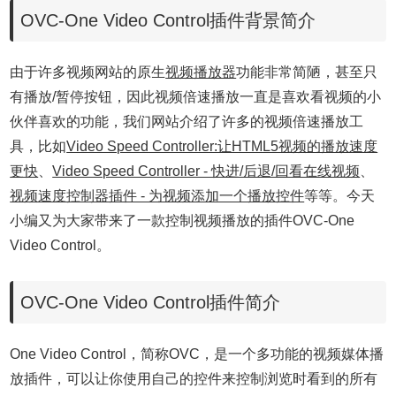
OVC-One Video Control插件背景简介
由于许多视频网站的原生
视频播放器
功能非常简陋，甚至只
有播放/暂停按钮，因此视频倍速播放一直是喜欢看视频的小
伙伴喜欢的功能，我们网站介绍了许多的视频倍速播放工
具，比如
Video Speed Controller:让HTML5视频的播放速度
更快
、
Video Speed Controller - 快进/后退/回看在线视频
、
视频速度控制器插件 - 为视频添加一个播放控件
等等。今天
小编又为大家带来了一款控制视频播放的插件OVC-One
Video Control。
OVC-One Video Control插件简介
One Video Control，简称OVC，是一个多功能的视频媒体播
放插件，可以让你使用自己的控件来控制浏览时看到的所有