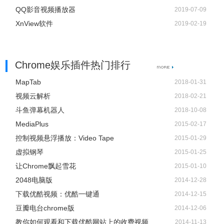
QQ影音视频播放器
2019-07-09
XnView软件
2019-02-19
Chrome娱乐插件热门排行
MapTab
2018-01-31
视频云解析
2018-02-21
斗鱼弹幕机器人
2018-10-08
MediaPlus
2015-02-17
控制视频悬浮播放：Video Tape
2015-01-29
虚拟钢琴
2015-01-25
让Chrome飘起雪花
2015-01-10
2048电脑版
2014-12-28
下载优酷视频：优酷一键通
2014-12-15
豆瓣电台chrome版
2014-12-06
教你如何观看和下载优酷网站上的收费视频
2014-11-13