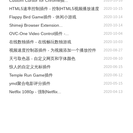
Custom Cursor for Chrome插...
2020-10-16
HTML5速率控制插件 - 控制HTML5视频播放速度
2020-10-15
Flappy Bird Game插件 - 休闲小游戏
2020-10-14
Shimeji Browser Extension...
2020-10-14
OVC-One Video Control插件 -...
2020-10-04
在线数独插件 - 在线畅玩数独游戏
2020-10-03
视频速度控制器插件 - 为视频添加一个播放控件
2020-08-27
天弓取色器 - 自定义网页和字体颜色
2020-08-10
惊人的自定义光标插件
2020-06-15
Temple Run Game插件
2020-06-12
ymd聚合电影评分插件
2020-05-15
Netflix 1080p - 强制Netflix...
2020-04-13