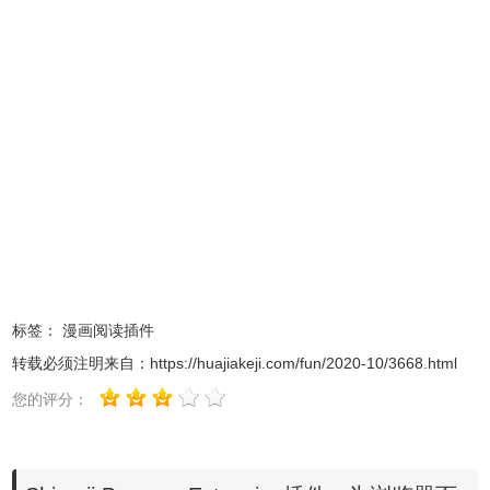
插件安装时出现"CRX-HEADER-INVALID"解决方法
，安装
好后即可使用。
标签：
漫画阅读插件
转载必须注明来自：
https://huajiakeji.com/fun/2020-10/3668.html
3、插件安装后会出现在
浏览器
右上方的插件栏中。
您的评分：