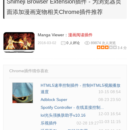
Shimeji Browser Extension插件 - 为浏览器页
面添加漫画宠物相关Chrome插件推荐
Manga Viewer：
漫画阅读插件
2016-03-02
0 人评论
89874 次人浏览
3.4 分
Chrome插件猜你喜欢
HTML5速率控制插件 - 控制HTML5视频播放
4、点击插件图标会出现下图。
速度
10-15 08:54
Adblock Super
08-23 23:50
Spotify Controller - 在线直接控制...
12-03 16:54
lol光头强换肤助手v10.16
11-03 11:15
乐视插件
02-28 19:27