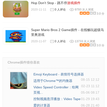
Hop Don't Stop - 跳不停
游戏插件
1.支持国服10.16所有皮肤
2020-11-11
0 人评论
9793 次人浏览
3.0 分
2.修复有相同英雄时敌方英雄也更换皮肤的BUG，现在只换
自己了
Super Mario Bros 2 Game插件 - 在线畅玩超级马
里奥游戏
2020-11-07
0 人评论
13733 次人浏览
3.0 分
Chrome插件猜你喜欢
Emoji Keyboard - 表情符号选择器
08-15 12:12
适用于Chrome™的均衡器
02-23 11:12
Video Speed Controller：给网
页视...
05-06 08:17
控制视频悬浮播放：Video Tape
01-29 19:43
爱的计算器
06-28 21:40