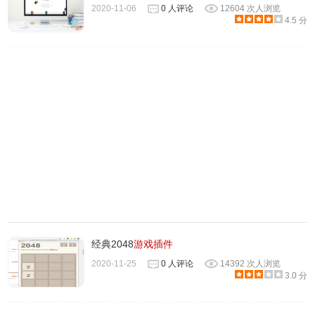
2 收集了成千上万个皮肤包
2020-11-06
0 人评论
12604 次人浏览
4.5 分
3 支持所有英雄皮肤
4 支持快速所示英雄角色
5 对所有英雄进行了分类查找
lol光头强换肤助手使用方法
1 下载完成后不要在压缩包内运行直接使用，先解压；
2 软件同时支持32位64位运行环境；
经典2048
游戏插件
3 如果软件无法正常打开，请右键使用管理员模式运行。
2020-11-25
0 人评论
14392 次人浏览
3.0 分
lol光头强换肤助手更新日志