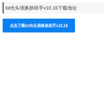
lol光头强换肤助手v10.16下载地址
点击下载lol光头强换肤助手v10.16
1.智能换肤：支持全英雄自由无限换肤，lol皮肤爱好者的福
利。
2.防止重复挂载：一个英雄加载多个皮肤时，点心自动切换
挂载模式，防重复挂载皮肤。
3.皮肤下载：内置英雄皮肤、地图皮肤、眼位皮肤、技能边
框下载。
4.输赢预判：内置游戏开局输赢预判系统,帮你更好的了解队
友和敌人。