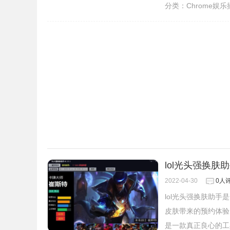
分类：
Chrome娱
lol光头强换肤助手
2022-04-30
0人
lol光头强换肤助
皮肤带来的预约体验
是一款真正良心的工