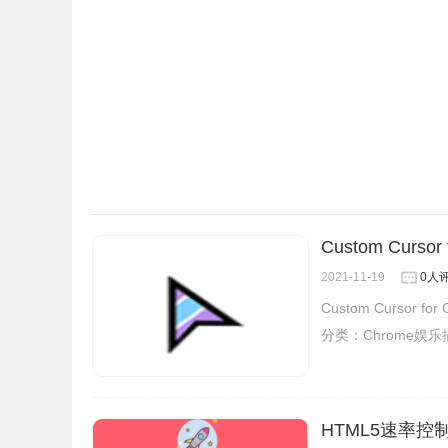
Custom Cursor
2021-11-19
0人
Custom Curso
分类：
Chrome娱
HTML5速率控