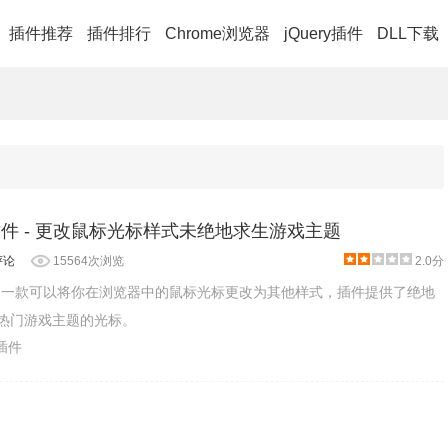
插件推荐
插件排行
Chrome浏览器
jQuery插件
DLL下载
sor插件 - 更改鼠标光标样式未绝地求生游戏主题
评论
15564次浏览
2.0分
r插件是一款可以将你在浏览器中的鼠标光标更改为其他样式，插件提供了绝地
款热门游戏主题的光标。
乐插件