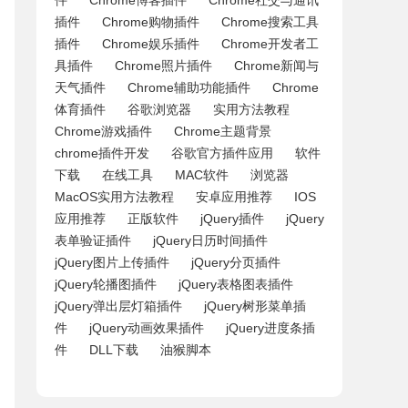
件
Chrome博客插件
Chrome社交与通讯
插件
Chrome购物插件
Chrome搜索工具
插件
Chrome娱乐插件
Chrome开发者工
具插件
Chrome照片插件
Chrome新闻与
天气插件
Chrome辅助功能插件
Chrome
体育插件
谷歌浏览器
实用方法教程
Chrome游戏插件
Chrome主题背景
chrome插件开发
谷歌官方插件应用
软件
下载
在线工具
MAC软件
浏览器
MacOS实用方法教程
安卓应用推荐
IOS
应用推荐
正版软件
jQuery插件
jQuery
表单验证插件
jQuery日历时间插件
jQuery图片上传插件
jQuery分页插件
jQuery轮播图插件
jQuery表格图表插件
jQuery弹出层灯箱插件
jQuery树形菜单插
件
jQuery动画效果插件
jQuery进度条插
件
DLL下载
油猴脚本