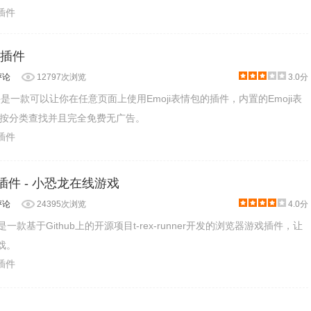
乐插件
rd插件
评论
12797次浏览
3.0分
ard插件是一款可以让你在任意页面上使用Emoji表情包的插件，内置的Emoji表
按分类查找并且完全免费无广告。
乐插件
ere插件 - 小恐龙在线游戏
评论
24395次浏览
4.0分
e插件是一款基于Github上的开源项目t-rex-runner开发的浏览器游戏插件，让
戏。
乐插件