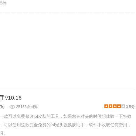
乐插件
v10.16
评论
25158次浏览
3.5分
手是一款可以免费修改lol皮肤的工具，如果您在对决的时候想体验一下特效
，可以使用这款完全免费的lol光头强换肤助手，软件不收取任何费用，
具。