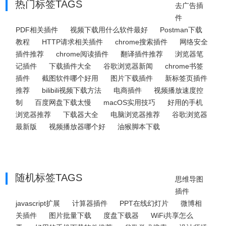
热门标签TAGS
去广告插
件
PDF相关插件
视频下载用什么软件最好
Postman下载
教程
HTTP请求相关插件
chrome搜索插件
网络安全
插件推荐
chrome阅读插件
翻译插件推荐
浏览器笔
记插件
下载插件大全
谷歌浏览器新闻
chrome书签
插件
截图软件哪个好用
图片下载插件
新标签页插件
推荐
bilibili视频下载方法
电商插件
视频播放速度控
制
百度网盘下载太慢
macOS实用技巧
好用的手机
浏览器推荐
下载器大全
电脑浏览器推荐
谷歌浏览器
最新版
视频播放器哪个好
油猴脚本下载
随机标签TAGS
思维导图
插件
javascript扩展
计算器插件
PPT在线幻灯片
微博相
关插件
图片批量下载
度盘下载器
WiFi共享怎么