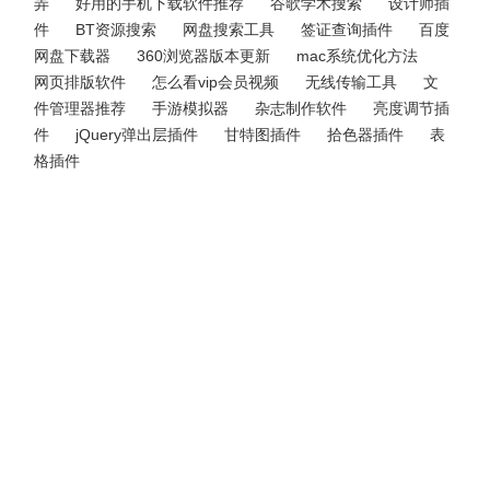
弄
好用的手机下载软件推荐
谷歌学术搜索
设计师插
件
BT资源搜索
网盘搜索工具
签证查询插件
百度
网盘下载器
360浏览器版本更新
mac系统优化方法
网页排版软件
怎么看vip会员视频
无线传输工具
文
件管理器推荐
手游模拟器
杂志制作软件
亮度调节插
件
jQuery弹出层插件
甘特图插件
拾色器插件
表
格插件