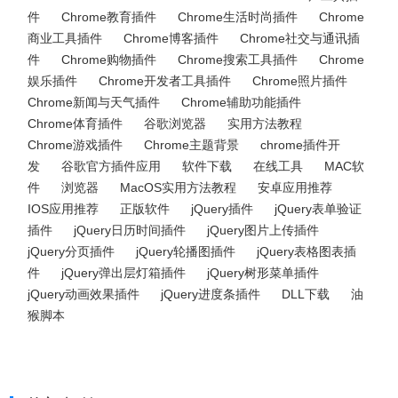
件
Chrome教育插件
Chrome生活时尚插件
Chrome
商业工具插件
Chrome博客插件
Chrome社交与通讯插
件
Chrome购物插件
Chrome搜索工具插件
Chrome
娱乐插件
Chrome开发者工具插件
Chrome照片插件
Chrome新闻与天气插件
Chrome辅助功能插件
Chrome体育插件
谷歌浏览器
实用方法教程
Chrome游戏插件
Chrome主题背景
chrome插件开
发
谷歌官方插件应用
软件下载
在线工具
MAC软
件
浏览器
MacOS实用方法教程
安卓应用推荐
IOS应用推荐
正版软件
jQuery插件
jQuery表单验证
插件
jQuery日历时间插件
jQuery图片上传插件
jQuery分页插件
jQuery轮播图插件
jQuery表格图表插
件
jQuery弹出层灯箱插件
jQuery树形菜单插件
jQuery动画效果插件
jQuery进度条插件
DLL下载
油
猴脚本