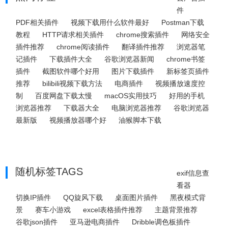
件
PDF相关插件
视频下载用什么软件最好
Postman下载
教程
HTTP请求相关插件
chrome搜索插件
网络安全
插件推荐
chrome阅读插件
翻译插件推荐
浏览器笔
记插件
下载插件大全
谷歌浏览器新闻
chrome书签
插件
截图软件哪个好用
图片下载插件
新标签页插件
推荐
bilibili视频下载方法
电商插件
视频播放速度控
制
百度网盘下载太慢
macOS实用技巧
好用的手机
浏览器推荐
下载器大全
电脑浏览器推荐
谷歌浏览器
最新版
视频播放器哪个好
油猴脚本下载
随机标签TAGS
exif信息查
看器
切换IP插件
QQ旋风下载
桌面图片插件
黑夜模式背
景
赛车小游戏
excel表格插件推荐
主题背景推荐
谷歌json插件
亚马逊电商插件
Dribble调色板插件