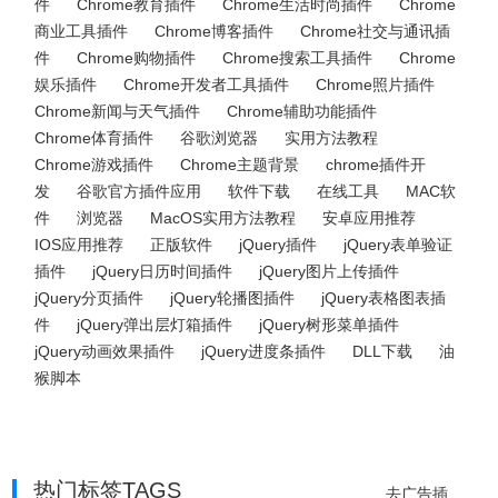
件
Chrome教育插件
Chrome生活时尚插件
Chrome
商业工具插件
Chrome博客插件
Chrome社交与通讯插
件
Chrome购物插件
Chrome搜索工具插件
Chrome
娱乐插件
Chrome开发者工具插件
Chrome照片插件
Chrome新闻与天气插件
Chrome辅助功能插件
Chrome体育插件
谷歌浏览器
实用方法教程
Chrome游戏插件
Chrome主题背景
chrome插件开
发
谷歌官方插件应用
软件下载
在线工具
MAC软
件
浏览器
MacOS实用方法教程
安卓应用推荐
IOS应用推荐
正版软件
jQuery插件
jQuery表单验证
插件
jQuery日历时间插件
jQuery图片上传插件
jQuery分页插件
jQuery轮播图插件
jQuery表格图表插
件
jQuery弹出层灯箱插件
jQuery树形菜单插件
jQuery动画效果插件
jQuery进度条插件
DLL下载
油
猴脚本
热门标签TAGS
去广告插