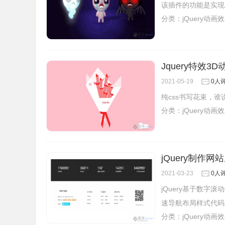
该插件的功能是实现
分类：
jQuery动画
Jquery特效
2021-05-19
0人
纯css书写花束，谁
分类：
jQuery动画
jQuery制作
2021-03-23
0人
jQuery基于数
速导航布局样式代码
分类：
jQuery动画