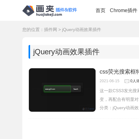
首页
Chrome插件
您的位置：
插件网
>
jQuery动画效果插件
jQuery动画效果插件
css荧光搜索
2021-06-15
0人
这一款CSS3发光搜
变，再配合有明显对
分类：
jQuery动画