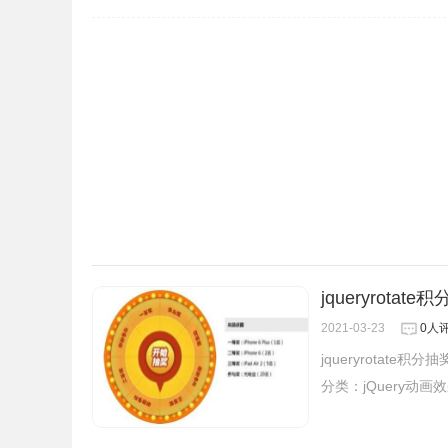
jqueryrota
2021-03-23
0人
jqueryrotate
分类：
jQuery动画