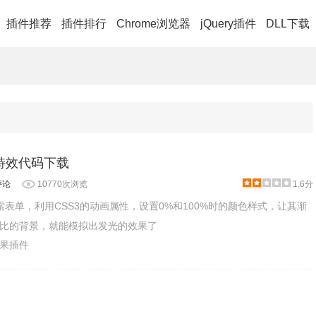
插件推荐
插件排行
Chrome浏览器
jQuery插件
DLL下载
框特效代码下载
评论
10770次浏览
1.6分
索表单，利用CSS3的动画属性，设置0%和100%时的颜色样式，让其渐
比的背景，就能模拟出发光的效果了
效果插件