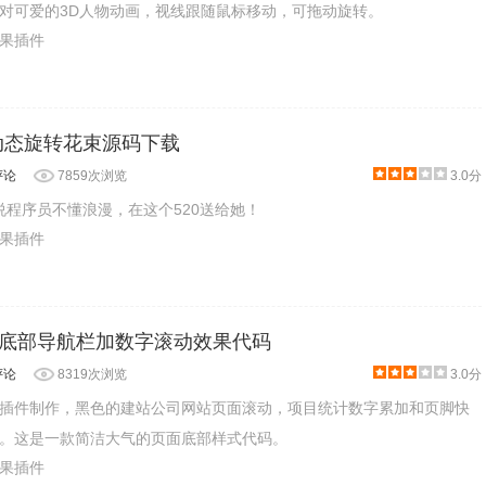
对可爱的3D人物动画，视线跟随鼠标移动，可拖动旋转。
效果插件
3D动态旋转花束源码下载
评论
7859次浏览
3.0分
说程序员不懂浪漫，在这个520送给她！
效果插件
网站底部导航栏加数字滚动效果代码
评论
8319次浏览
3.0分
字滚动插件制作，黑色的建站公司网站页面滚动，项目统计数字累加和页脚快
。这是一款简洁大气的页面底部样式代码。
效果插件