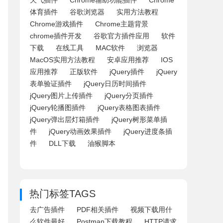
天气插件
Chrome辅助功能插件
Chrome
体育插件
谷歌浏览器
实用方法教程
Chrome游戏插件
Chrome主题背景
chrome插件开发
谷歌官方插件应用
软件
下载
在线工具
MAC软件
浏览器
MacOS实用方法教程
安卓应用推荐
IOS
应用推荐
正版软件
jQuery插件
jQuery
表单验证插件
jQuery日历时间插件
jQuery图片上传插件
jQuery分页插件
jQuery轮播图插件
jQuery表格图表插件
jQuery弹出层灯箱插件
jQuery树形菜单插
件
jQuery动画效果插件
jQuery进度条插
件
DLL下载
油猴脚本
热门标签TAGS
去广告插件
PDF相关插件
视频下载用什
么软件最好
Postman下载教程
HTTP请求