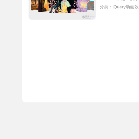
分类：
jQuery动画