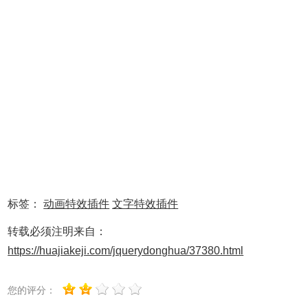
12
ctx = canvas.getContext(
"2d"
),
13
link = document.createElement(
'li
14
particles = [],
15
amount = 0,
16
mouse = { x: -9999, y: -9999 },
17
radius = 1,
18
colors = [
19
"rgba(252,248,254,0.85)"
, 
//粒
20
"rgba(220,203,255,0.75)"
, 
21
"rgba(154,112,124,0.85)"
, 
22
"rgba(192,213,255,0.85)"
, 
23
"rgba(244,223,254,0.75)"
24
],
25
headline = document.querySelector
26
ww = window.innerWidth,
27
wh = window.innerHeight;
28
function
Particle(x, y) {
29
this
.x = Math.random() * ww;
标签：
动画特效插件
文字特效插件
30
this
.y = Math.random() * wh;
31
this
.dest = { x: x, y: y };
转载必须注明来自：
32
this
.r = Math.random() * 2 * Math.P
33
this
.vx = (Math.random() - 0.5) * 2
https://huajiakeji.com/jquerydonghua/37380.html
34
this
.vy = (Math.random() - 0.5) * 2
35
this
.accX = 0;
36
this
.accY = 0;
您的评分：
37
this
.friction = Math.random() * 0.0
38
this
.color = colors[Math.floor(Math