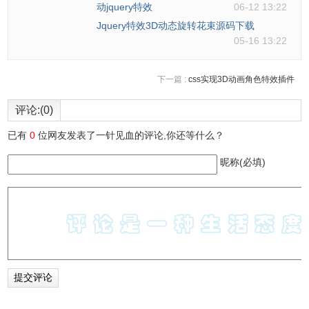
91
particles = [];
动jquery特效
06-12 13:22
92
for
(
var
i = 0; i < ww; i += Math.r
93
for
(
var
j = 0; j < wh; j += Math
Jquery特效3D动态旋转花束源码下载
94
if
(data[((i + j * ww) * 4) + 3
05-16 13:22
95
96
particles.push(
new
Particle(i
97
}
下一篇 :
css实现3D动画角色特效插件
98
}
99
}
100
amount = particles.length;
评论:(0)
101
}
已有
0
位网友发表了一针见血的评论,你还等什么？
昵称(必填)