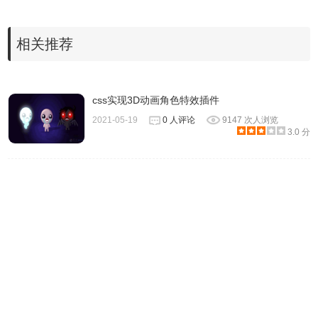
39
}
40
Particle.prototype.render = 
function
41
this
.accX = (
this
.dest.x - 
this
.x) 
相关推荐
42
this
.accY = (
this
.dest.y - 
this
.y) 
43
this
.vx += 
this
.accX;
44
this
.vy += 
this
.accY;
45
this
.vx *= 
this
.friction;
46
this
.vy *= 
this
.friction;
css实现3D动画角色特效插件
47
this
.x += 
this
.vx;
48
this
.y += 
this
.vy;
2021-05-19
0 人评论
9147 次人浏览
49
ctx.fillStyle = 
this
.color;
3.0 分
50
ctx.beginPath();
51
ctx.arc(
this
.x, 
this
.y, 
this
.r, Mat
52
ctx.fill();
53
var
a = 
this
.x - mouse.x;
54
var
b = 
this
.y - mouse.y;
55
var
distance = Math.sqrt(a * a + b 
56
if
(distance < (radius * 75)) {
57
this
.accX = (
this
.x - mouse.x) / 
58
this
.accY = (
this
.y - mouse.y) / 
59
this
.vx += 
this
.accX;
60
this
.vy += 
this
.accY;
61
}
62
}
63
function
onMouseMove(e) {
64
mouse.x = e.clientX;