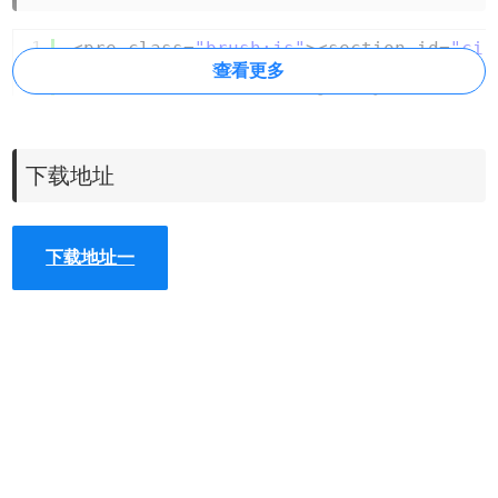
1
<pre class=
"brush:js"
><section id=
"ci-
2
<canvas id=
"canvas"
></canvas>
查看更多
3
<h1 id=
"headline"
>jQuery</h1>
4
</section></pre>
5
<br>
下载地址
CSS样式
为页面添加基本样式。
下载地址一
?
1
body {
2
background-color:
#000000;
3
margin:0;
4
overflow:hidden;
5
font-size:0;
6
}
7
Javascript
8
9
然后通过下面的js代码来生成canvas粒子文字和
10
11
var
canvas = document.querySelector(