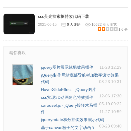
65
mouse.y = e.clientY;
66
}
67
function
onTouchMove(e) {
css荧光搜索框特效代码下载
68
if
(e.touches.length > 0) {
69
mouse.x = e.touches[0].clientX;
2021-06-15
0 人评论
10622 次人浏览
70
mouse.y = e.touches[0].clientY;
1.6 分
71
}
72
}
73
function
onTouchEnd(e) {
74
mouse.x = -9999;
75
mouse.y = -9999;
猜你喜欢
76
}
77
function
initScene() {
78
ww = canvas.width = window.innerWid
jquery图片展示炫酷效果插件
11-28 12:29
79
wh = canvas.height = window.innerHe
jQuery制作网站底部导航栏加数字滚动效果
80
ctx.clearRect(0, 0, canvas.width, c
81
link.rel = 
'stylesheet'
;
代码
03-23 10:31
82
link.type = 
'text/css'
;
HoverSlideEffect - jQuery图片...
83
link.href = 
'
https://fonts.googleap
12-06 17:30
84
document.getElementsByTagName(
'head
css实现3D动画角色特效插件
85
ctx.font = 
'bold 26vw "Abril Fatfac
05-19 09:22
carousel.js - jQuery旋转木马插
86
ctx.textAlign = 
"center"
;
87
ctx.fillText(headline.innerHTML, ww
件
11-27 10:59
88
var
data = ctx.getImageData(0, 0, w
jqueryrotate积分抽奖效果演示代码
89
ctx.clearRect(0, 0, canvas.width, c
03-23 09:40
90
ctx.globalCompositeOperation = 
"scr
基于canvas粒子的文字动画互