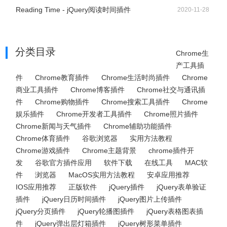
Reading Time - jQuery阅读时间插件
2020-11-28
分类目录
Chrome生
产工具插
件
Chrome教育插件
Chrome生活时尚插件
Chrome
商业工具插件
Chrome博客插件
Chrome社交与通讯插
件
Chrome购物插件
Chrome搜索工具插件
Chrome
娱乐插件
Chrome开发者工具插件
Chrome照片插件
Chrome新闻与天气插件
Chrome辅助功能插件
Chrome体育插件
谷歌浏览器
实用方法教程
Chrome游戏插件
Chrome主题背景
chrome插件开
发
谷歌官方插件应用
软件下载
在线工具
MAC软
件
浏览器
MacOS实用方法教程
安卓应用推荐
IOS应用推荐
正版软件
jQuery插件
jQuery表单验证
插件
jQuery日历时间插件
jQuery图片上传插件
jQuery分页插件
jQuery轮播图插件
jQuery表格图表插
件
jQuery弹出层灯箱插件
jQuery树形菜单插件