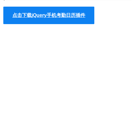
2
js数据
3
4
var
data = [
点击下载jQuery手机考勤日历插件
5
{ startDate: 
"2019-8-10"
, name: 
6
{ startDate: 
"2019-9-10"
, name: 
7
{ startDate: 
"2019-7-1"
, name: 
"
8
{ startDate: 
"2019-6-2"
, name: 
"
9
{ startDate: 
"2019-5-3"
, name: 
"
10
]
11
调用插件
12
13
$(
"#calendar"
).calendar({
14
data: data,
15
mode: 
"month"
,
16
maxEvent: 5,
17
showModeBtn: 
false
,
18
//  newDate: "2018-04-1",
19
cellClick: 
function
(events) {
20
//viewCell的事件列表
21
},
22
})