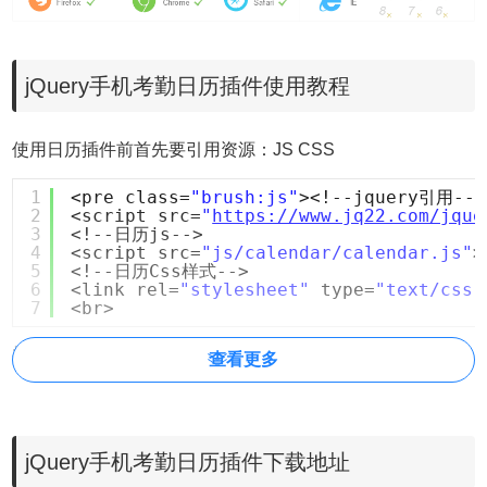
jQuery手机考勤日历插件使用教程
使用日历插件前首先要引用资源：JS CSS
1
<pre class=
"brush:js"
><!--jquery引用-->
2
<script src=
"
https://www.jq22.com/jque
3
<!--日历js-->
4
<script src=
"js/calendar/calendar.js"
>
5
<!--日历Css样式-->
6
<link rel=
"stylesheet"
type=
"text/css"
7
<br>
初始化一个日历
查看更多
首先为calendar准备一个容器，可以设置大小，也可以在
options中设置，不设置的话自动设为默认
jQuery手机考勤日历插件下载地址
?
1
<div id=
"calendar"
></div>