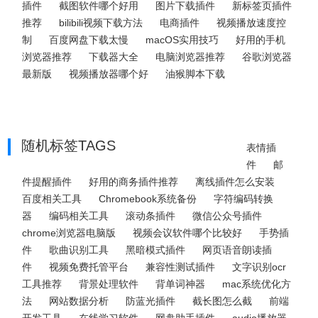
插件
截图软件哪个好用
图片下载插件
新标签页插件
推荐
bilibili视频下载方法
电商插件
视频播放速度控
制
百度网盘下载太慢
macOS实用技巧
好用的手机
浏览器推荐
下载器大全
电脑浏览器推荐
谷歌浏览器
最新版
视频播放器哪个好
油猴脚本下载
随机标签TAGS
表情插
件
邮
件提醒插件
好用的商务插件推荐
离线插件怎么安装
百度相关工具
Chromebook系统备份
字符编码转换
器
编码相关工具
滚动条插件
微信公众号插件
chrome浏览器电脑版
视频会议软件哪个比较好
手势插
件
歌曲识别工具
黑暗模式插件
网页语音朗读插
件
视频免费托管平台
兼容性测试插件
文字识别ocr
工具推荐
背景处理软件
背单词神器
mac系统优化方
法
网站数据分析
防蓝光插件
截长图怎么截
前端