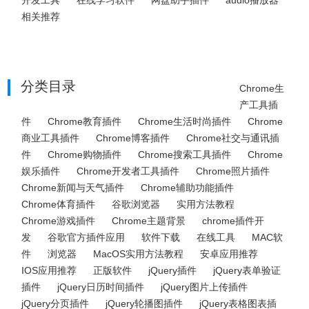
开发工具
在线学习软件
网盘助手插件
audio播放器
相关推荐
分类目录
Chrome生
产工具插
件
Chrome教育插件
Chrome生活时尚插件
Chrome
商业工具插件
Chrome博客插件
Chrome社交与通讯插
件
Chrome购物插件
Chrome搜索工具插件
Chrome
娱乐插件
Chrome开发者工具插件
Chrome照片插件
Chrome新闻与天气插件
Chrome辅助功能插件
Chrome体育插件
谷歌浏览器
实用方法教程
Chrome游戏插件
Chrome主题背景
chrome插件开
发
谷歌官方插件应用
软件下载
在线工具
MAC软
件
浏览器
MacOS实用方法教程
安卓应用推荐
IOS应用推荐
正版软件
jQuery插件
jQuery表单验证
插件
jQuery日历时间插件
jQuery图片上传插件
jQuery分页插件
jQuery轮播图插件
jQuery表格图表插