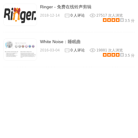
Ringer - 免费在线铃声剪辑
2018-12-14
0 人评论
27517 次人浏览
3.5 分
又因为内置 aria2 下载工具，无论何种音质，是否批量下
载，速度都快到看不见。
White Noise：睡眠曲
2016-03-04
0 人评论
19881 次人浏览
3.5 分
这就是 MusicTools 超的第一个神，配合在线试听功能（双击
歌曲即可），很容易了解这首歌值不值得购买，所以大家遇
到喜欢的歌曲可以高调些。