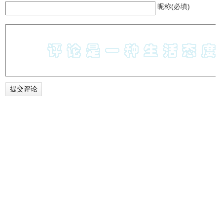
如果你惯用的平台恰好无法导入歌单，那么在其他平台以歌
昵称(必填)
手、歌曲名、专辑名等方式搜索歌曲，补充完整也不难。
MusicTools其他
MusicTools 将歌曲的搜索和下载做到了极致，其他地方就比
较简陋。比如搜索记录、删除、返回这些常用功能都是没有
的，更没有移动端 App。在 iOS 上则只能试听，无法下载，
安卓用户到这里可以微笑离场了，你们这样会让 iOS 用户感
到心酸。不过开发者还是提供了相似的网页版，干脆利索，
即用即走，跟 PC 版比一点不差。
MusicTools 网页版
：http://tool.yijingying.com/musictools/