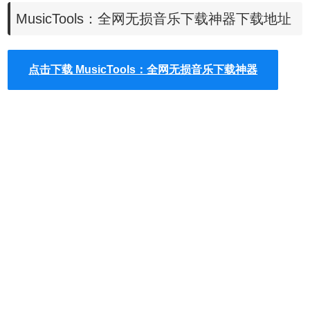
MusicTools特色一：全网+VIP
音乐极致下载
​MusicTools：全网无损音乐下载神器下载地址
MusicTools 支持网易、QQ、虾米、酷狗等 7 个在线音乐平
台，数量上就碾压众多解析站点了。
点击下载 ​MusicTools：全网无损音乐下载神器
更可怕的是，它可以完整试听&下载 VIP 等受限制的音乐，
比如下图这张正在销售的数字专辑。