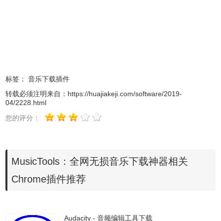
标签：
音乐下载插件
转载必须注明来自：
https://huajiakeji.com/software/2019-
04/2228.html
您的评分：
而那些自称可以下载 VIP 音乐的解析站点，在它面前不过是
渣渣。事实上，为了确认这些站点宣传是否真实，经过测试
只有 MusicTools 没说假话。
​MusicTools：全网无损音乐下载神器相关
Chrome插件推荐
Audacity - 音频编辑工具下载