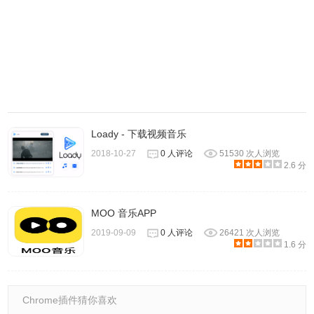
MusicTools特色三：支持歌单导入
Loady - 下载视频音乐
歌单导入简直不要太贴心，测试 QQ、网易云、虾米和酷狗
2018-10-27
0 人评论
51530 次人浏览
这四个平台，其中网易云和虾米没有任何限制，眨眼的工夫
2.6 分
就导入完成，遇到变灰的歌曲，也会自动补全。
以网易云音乐为例：
MOO 音乐APP
2019-09-09
0 人评论
26421 次人浏览
1.6 分
Chrome插件猜你喜欢