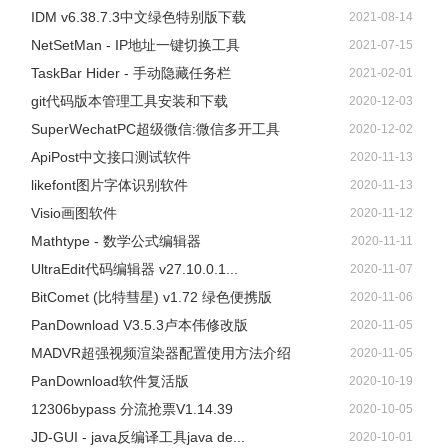
IDM v6.38.7.3中文绿色特别版下载
2021-08-14
NetSetMan - IP地址一键切换工具
2021-07-15
TaskBar Hider - 手动隐藏任务栏
2021-02-01
git代码版本管理工具安装和下载
2020-12-03
SuperWechatPC超级微信:微信多开工具
2020-12-02
ApiPost中文接口测试软件
2020-11-13
likefont图片字体识别软件
2020-11-13
Visio画图软件
2020-11-12
Mathtype - 数学公式编辑器
2020-11-11
UltraEdit代码编辑器 v27.10.0.1...
2020-11-07
BitComet (比特彗星) v1.72 绿色便携版
2020-11-06
PanDownload V3.5.3卢本伟修改版
2020-11-05
MADVR超强视频渲染器配置使用方法介绍
2020-11-05
PanDownload软件复活版
2020-10-19
12306bypass 分流抢票V1.14.39
2020-10-05
JD-GUI - java反编译工具java de...
2020-10-01