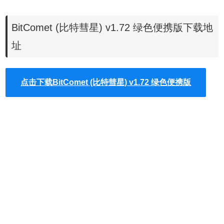
的 “隐私政策”进行阅读，如无异议的话点击“接受”进入下一
BitComet (比特彗星) v1.72 绿色便携版下载地
步。
4、点击“浏览”选择BitComet比特彗星的安装目录，此处不建
址
议安装在C盘，如果C盘文件过多的话，会影响计算机的运行
速度。选定后点击“下一个”
点击下载BitComet (比特彗星) v1.72 绿色便携版
5、如果无需安装Opera浏览器的话，则将图中所示的“安装
Opera浏览器”选项单击取消勾选，然后点击右下角的“接
受”按钮。
6、等待BitComet比特彗星安装，这个过程大约需要5分钟。
7、安装结束后，会自动跳转至安装完成界面，点击右下角
的“完成”按钮。
8、如果需要立即使用BitComet比特彗星的话，则单击勾
选“在退出时启动该应用程序”，再点击“关闭”按钮即可。
BitComet (比特彗星) v1.72 绿色便携版使用技