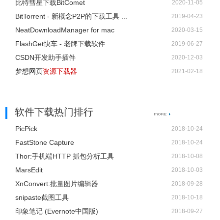
比特彗星下载BitComet
2020-11-05
BitTorrent - 新概念P2P的下载工具 ...
2019-04-23
NeatDownloadManager for mac
2020-03-15
FlashGet快车 - 老牌下载软件
2019-06-27
CSDN开发助手插件
2020-12-03
梦想网页
资源下载器
2021-02-18
软件下载热门排行
PicPick
2018-10-24
FastStone Capture
2018-10-24
Thor:手机端HTTP 抓包分析工具
2018-10-08
MarsEdit
2018-10-03
XnConvert:批量图片编辑器
2018-09-28
snipaste截图工具
2018-10-18
印象笔记 (Evernote中国版)
2018-09-27