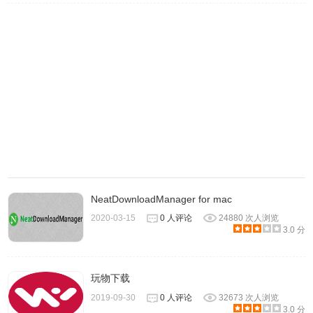
GUI错误修复：为BitTorrent任务下载元数据后，任务摘要中
的创建日期未刷新
GUI错误修复：下载元数据后torrent列表中的元数据图标未刷
新
核心改进：使用工作线程进行长期播种以减少UI延迟
核心改进：为小于1MB的文件添加长期种子的支持
核心改进：当达到DHT的UDP发送队列阈值时，将丢弃传入
的DHT请求
核心改进：能够识别Shareaza客户
核心错误修正：如果在打开torrent后选择直接使用exist文件
播种，任务队列操作不正确
NeatDownloadManager for mac
核心错误修正：如果DHT网络启动延迟被启用，自动启动的
2020-03-15
0 人评论
24880 次人浏览
3.0 分
任务将不再向DHT宣布
核心错误修复：DNS查询时崩溃
玩物下载
2019-09-30
0 人评论
32673 次人浏览
3.0 分