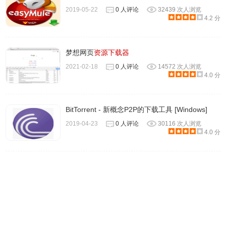
制作BT 种子，打开BitComet(比特彗星)软件后，直接快捷键
2019-05-22
0 人评论
32439 次人浏览
CTRL+M键，打开制作窗口，在弹出的窗口中选择源文件地
4.2 分
址，也就是你要作为上传文件的地址，可以把准备好的视频
添加上。单个文件是上传一个文件，“整个目录”是指上传整
梦想网页
资源下载器
个文件夹。添加上以后，选择种子储存目录，然后点击“制
2021-02-18
0 人评论
14572 次人浏览
作”，即可开始制作种子。
4.0 分
二、用BitComet比特彗星下载不了?
首先检查一下网络设置：
BitTorrent - 新概念P2P的下载工具 [Windows]
全局下载速率：默认为无限制，小的话为1KB。
2019-04-23
0 人评论
30116 次人浏览
全局上传速率：默认为无限制，小的话为3KB。
4.0 分
BT下载的原则是上传越多下载越快，普通宽带用户使用默认
无限制设置即可。ADSL用户由于上传过大会影响下载，建
议适当限制上传速度，一般为高的上传速度的80%。
BitComet (比特彗星) 绿色便携版更新日志