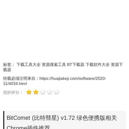
巧
1、打开在本站下载好的BitComet(比特彗星)，打开软件后，
点击右上角“Torrent”图标，打开torrent文件，选择下载位置，
点击“确定”，即可开始下载;
2、从URL打开Torrent文件：点击“文件”，在弹出的选中点
击“从URL打开Torrent”后，将URL复制至对话框中，等待系
统下载Torrent文件后，选择下载位置，即可开始下载;
标签：
下载工具大全
资源搜索工具
BT下载器
下载软件大全
资源下
3、存档种子：用户打开BitComet(比特彗星)，在右侧“频
载器
道”下方找到“种子存档”，就可以找到自己存档或已下载过的
转载必须注明来自：
https://huajiakeji.com/software/2020-
种子。
11/4034.html
BitComet比特彗星个性化程序设置步骤
您的评分：
“工欲善其事，必先利其器”，必要的设置可让BitComet(比特
彗星)在使用中更为事半功倍。
BitComet (比特彗星) v1.72 绿色便携版相关
第一步：打开BitComet(比特彗星)，点击“Ctrl+P”，弹出“选
Chrome插件推荐