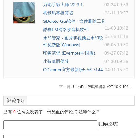
万彩手影大师 V2.3.1
03-24 09:53
视频码率换算器
04-11 13:57
SDelete-Gui软件 - 文件删除工具
11-09 10:42
酷狗FM网络收音机软件
03-05 11:18
水印管家 - 图片和视频去水印软
件免费版[Windows]
06-05 10:30
印象笔记 (Evernote中国版)
09-27 07:42
小孩桌面便签
07-30 09:36
CCleaner官方最新版5.56.7144
04-11 15:20
下一篇 :
UltraEdit代码编辑器 v27.10.0.108...
评论:(0)
已有
0
位网友发表了一针见血的评论,你还等什么？
昵称(必填)