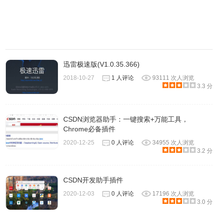
GUI改进：如果存在同名文件/文件夹，则自动为BitTorrent任
务的默认保存文件/文件夹名称添加后缀
GUI改进：在BitTorrent任务的重复文件提示对话框中单击任
何选项复选框时停止超时计数
GUI改进：BitTorrent任务对等列表上传/下载大小自动切换单
迅雷极速版(V1.0.35.366)
元
2018-10-27
1 人评论
93111 次人浏览
图形用户界面改进：在图形窗格中显示内存信息
3.3 分
图形用户界面改进：图形窗格中图例位置的自动布局
GUI改进：torrent大小估计处理torrent make对话框中的工件
CSDN浏览器助手：一键搜索+万能工具，
对齐选项
Chrome必备插件
GUI改进：删除高级选项dht.udp_会话\u阈值，添加新的高级
2020-12-25
0 人评论
34955 次人浏览
选项dht.udp发送队列队列阈值
3.2 分
GUI改进：显示丢弃的DHT所需的数量
GUI改进：在macOS版本的流图中显示CPU使用率
CSDN开发助手插件
GUI错误修复：修复在选项窗口中单击下载eMule插件按钮时
2020-12-03
0 人评论
17196 次人浏览
3.0 分
的崩溃