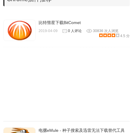
项”对话框，选择“任务设置”，将默认的下载目录
由“C:Program FilesBitCometDownloads”改为自己专用的下
载目录。
比特彗星下载BitComet
第二步：再勾选“下载前先分配空间”复选框，避免出现BT文
2019-04-09
0 人评论
30836 次人浏览
件未完全下载但磁盘空间已满的情况。
4.5 分
第三步：为了节能，大家可以选择“当所有任务都自动停止后
关闭电脑”。
第四步：在“界面外观”中勾选“BitComet启动时自动继续下载
上传任务”复选框。可提高BT下载效率。
第五步：若要避免中断下载就需启用“任务运行时防止系统进
入待机/休眠状态”功能;反之，就不要因激活它而影响到正常
的计算机待机/休眠。
常见问题
一、怎样使用BitComet(比特彗星)制作BT 种子?
电骡eMule - 种子搜索及迅雷无法下载替代工具