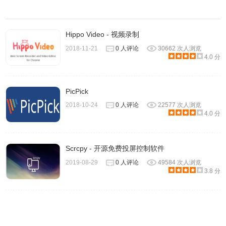
5.轻松管理文件
所有已录制的视频和截图都会分栏显示在主界面上。无需设
Hippo Video - 视频录制
置输出目录就可以轻松管理它们，并且能够直接查看文件
2018-11-21
0 人评论
30662 次人浏览
名、名称、录制视频。相较于从目录中查看，就会显得更加
4.0 分
方便、直观。文件管理功能包括预览、删除、重命名以及全
选等等。
PicPick
2018-10-24
0 人评论
22577 次人浏览
4.0 分
Scrcpy - 开源免费投屏控制软件
2019-08-29
0 人评论
49584 次人浏览
3.8 分