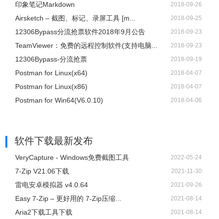
印象笔记Markdown
2018-09-26
Airsketch – 截图、标记、录屏工具 [m...
4.游戏录制模式
2018-09-25
12306Bypass分流抢票软件2018年9月公告
如果您是游戏爱好者，ApowerREC为您提供游戏录制模
2018-09-23
TeamViewer：免费的远程控制软件(支持电脑...
式！只需单击主板上类似
游戏
的图标，然后单击“REC”即可
2018-09-23
12306Bypass-分流抢票
开始录制您的游戏。
2018-09-19
Postman for Linux(x64)
2018-04-07
Postman for Linux(x86)
2018-04-07
Postman for Win64(V6.0.10)
2018-04-06
软件下载
最新发布
VeryCapture - Windows免费截图工具
2022-05-24
7-Zip V21.06下载
2021-11-30
雷电安卓模拟器 v4.0.64
2021-09-26
Easy 7-Zip – 更好用的 7-Zip压缩...
2021-08-14
5.停止录制
Aria2下载工具下载
2021-08-14