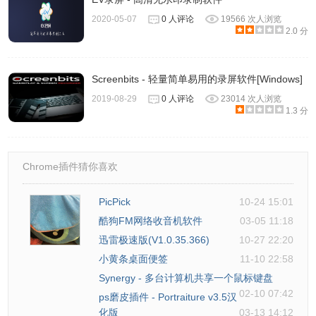
2020-05-07
0 人评论
19566 次人浏览
2.0 分
Screenbits - 轻量简单易用的录屏软件[Windows]
2019-08-29
0 人评论
23014 次人浏览
1.3 分
2.4 鼠标设置
如果您想要在屏幕上进行动作演示，可以通过该设置，选择
Chrome插件猜你喜欢
合适的鼠标样式。您还可以选择是否显示鼠标、记录鼠标点
击或者显示鼠标区域。
PicPick
10-24 15:01
酷狗FM网络收音机软件
03-05 11:18
迅雷极速版(V1.0.35.366)
10-27 22:20
小黄条桌面便签
11-10 22:58
Synergy - 多台计算机共享一个鼠标键盘
02-10 07:42
ps磨皮插件 - Portraiture v3.5汉
化版
03-13 14:12