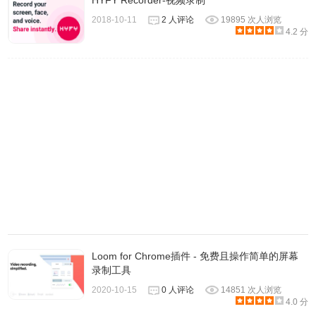
HYFY Recorder-视频录制
包括文本、线段、矩形、箭头、高亮等等，以此让视频达到
2018-10-11
2 人评论
19895 次人浏览
更加直观鲜明的效果，非常适用于录制在线学习、教学视
4.2 分
频、演示教程以及其他数字化内容。
Loom for Chrome插件 - 免费且操作简单的屏幕
录制工具
4. 自动录屏工具
2020-10-15
0 人评论
14851 次人浏览
软件为大家提供了两个自动录屏工具，其中一个是“计划任
4.0 分