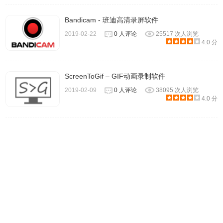
务”，只要创建计划任务之后，即便人不在电脑旁边，也能够
自动录制视频。另外一个就是“跟随录制”，它能够设置跟随
Bandicam - 班迪高清录屏软件
录制一个正在运行的程序，当跟随程序结束运行时，录屏也
2019-02-22
0 人评论
25517 次人浏览
4.0 分
会自动结束。以上两个功能都能够帮助用户在不方便或者没
有时间的时候，无需手动操作便能轻松录制视频。
ScreenToGif – GIF动画录制软件
2019-02-09
0 人评论
38095 次人浏览
4.0 分