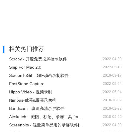
3.3 选择音源输出
点击声音按钮来选择是否录制声音，在下拉列表中，有三种
模式可选，“系统声音”、“麦克风”和“系统声音和麦克风”，按
需选择正确的音源。同时，你可以在“选项”中调节系统声音
和麦克风的音量。
相关热门推荐
Scrcpy - 开源免费投屏控制软件
2022-04-30
Snip For Mac 2.0
2022-05-10
ScreenToGif – GIF动画录制软件
2019-09-17
FastStone Capture
2022-05-24
Hippo Video - 视频录制
2022-05-04
Nimbus-截幕&屏幕录像机
2018-10-09
Bandicam - 班迪高清录屏软件
2019-02-22
Airsketch – 截图、标记、录屏工具 [m...
2018-09-25
Screenbits - 轻量简单易用的录屏软件[...
2022-04-30
3.4 摄像头录制