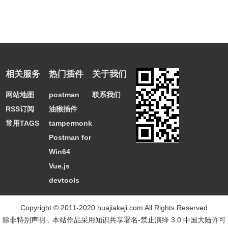
7.
截图
作为一款多功能录屏软件，ApowerREC还具有截图功能。
相关服务
热门插件
关于我们
如果您想要截图，只需进入主界面，点击左上角“工具”找
网站地图
postman
联系我们
到“截图”选项，然后点击它就可以开始截图了。按住鼠标左
RSS订阅
油猴插件
键并拖动选择一个截图区域，再释放鼠标，接着可以给截图
常用TAGS
tampermonkey
添加形状、箭头或者文字。并且还可以对图片进行高亮或者
Postman for
马赛克处理。此外，还可以在线上传您的截图并通过该截图
Win64
工具快速分享给您的朋友。
Vue.js
devtools
Copyright © 2011-2020 huajiakeji.com All Rights Reserved
除非特别声明，本站作品采用
知识共享署名-禁止演绎 3.0 中国大陆许可