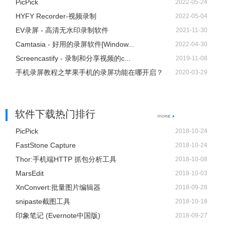
PicPick
2022-05-24
如果你想录制画中画效果，你可以直接点击摄像头按钮，同
HYFY Recorder-视频录制
2022-05-04
时录制摄像头画面和屏幕操作；如果你想单独录制摄像头画
EV录屏 - 高清无水印录制软件
2021-11-30
面，则可以从顶部工具栏“录制”的下拉列表中选择“摄像头”，
Camtasia - 好用的录屏软件[Window...
2022-04-30
然后就会在倒计时后直接记录摄像头画面了。
Screencastify - 录制和分享视频的c...
2019-11-08
手机录屏教程之苹果手机的录屏功能在哪开启？
2020-03-29
软件下载热门排行
PicPick
2018-10-24
FastStone Capture
2018-10-24
Thor:手机端HTTP 抓包分析工具
2018-10-08
MarsEdit
2018-10-03
XnConvert:批量图片编辑器
2018-09-28
snipaste截图工具
2018-10-18
印象笔记 (Evernote中国版)
2018-09-27