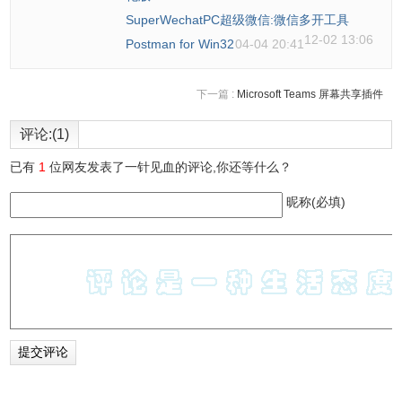
SuperWechatPC超级微信:微信多开工具
12-02 13:06
Postman for Win32
04-04 20:41
下一篇 :
Microsoft Teams 屏幕共享插件
评论:(1)
3.录屏
已有
1
位网友发表了一针见血的评论,你还等什么？
ApowerREC支持录制全屏、自定义区域、摄像头以及创建
画中画视频。与此同时，可以同步录制系统声音、麦克风声
昵称(必填)
音或者两者兼有。如需了解如何使用它来进行录屏，可以参
考以下说明。
3.1 开始录制