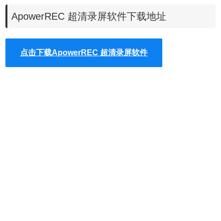
ApowerREC 超清录屏软件下载地址
开启录制后，会出现一个悬浮框。如果不需要使用它，将其
点击下载ApowerREC 超清录屏软件
拖至电脑屏幕侧边就会自动隐藏。然后再将鼠标移至相应位
置就会显示整个工具栏，接着就可以使用注释、截图或者其
他工具来丰富录制的视频内容。
2. 音视频超清录制
ApowerREC内含多种可供选择的录制模式。包括全屏、自
定义、固定区域以及围绕鼠标录制。另外，可以单独录制摄