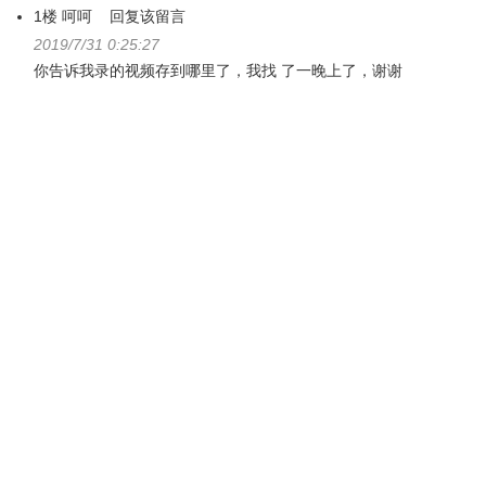
1楼
呵呵
回复该留言
2019/7/31 0:25:27
你告诉我录的视频存到哪里了，我找 了一晚上了，谢谢
3.2 选择录制范围
录制模式可以选为全屏或者是区域录制或者是游戏模式，点
击第一个按钮选择全屏录制，点击第二个按钮，你可以根据
需求自定义录制范围和调整录影框大小。