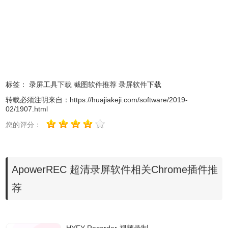
像头或者同时录制摄像头和屏幕。作为一款专业的录屏软
件，ApowerREC支持同时录制视频和音频，其中音频包含
系统声音、麦克风声音以及两者兼有。除此之外，它还能够
支持调整音视频同步。
标签：
录屏工具下载
截图软件推荐
录屏软件下载
转载必须注明来自：
https://huajiakeji.com/software/2019-
02/1907.html
您的评分：
ApowerREC 超清录屏软件相关Chrome插件推
3.实时注释
荐
对于想要在录制过程中给视频添加标注的用户来说，
ApowerREC绝对是最佳之选。它提供了大量的编辑功能，