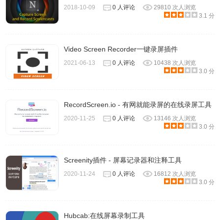
2018-10-09
0 人评论
29810 次人浏览
3.1 分
Video Screen Recorder一键录屏插件
2021-06-13
0 人评论
10438 次人浏览
3.0 分
2.基本设置
RecordScreen.io - 有网就能录屏的在线录屏工具
尽管使用默认设置可以正常使用ApowerREC，但是根据个
2020-11-25
0 人评论
13146 次人浏览
人喜欢调整设置可以更加方便录屏。在该功能菜单下，可以
3.0 分
对许多功能进行设置，从而让录屏更加方便并且能够快速找
到已录制的视频。
Screenity插件 - 屏幕记录器和注释工具
2020-11-24
0 人评论
16812 次人浏览
2.1 输出目录
3.0 分
就是存储目录。用户可以选择一个特定的文件夹保存已录制
的所有视频，包含截图。这样，以便于您之后如果需要寻找
Hubcab:在线屏幕录制工具