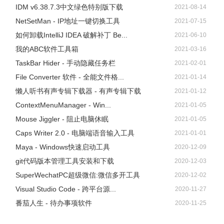
如果你想停止录制，你可以手动点击悬浮条的停止按钮，或
IDM v6.38.7.3中文绿色特别版下载
2021-08-14
者设置自动停止时间。点击“REC”下方的时钟按钮，在弹出
NetSetMan - IP地址一键切换工具
2021-07-15
的窗口中设置当视频文件达到一定的录制时长和文件大小时
如何卸载IntelliJ IDEA 破解补丁 Be...
2021-06-10
就会自动停止录制，更改后开始录制即可。
我的ABC软件工具箱
2021-03-16
TaskBar Hider - 手动隐藏任务栏
2021-02-01
File Converter 软件 - 全能文件格...
2021-01-14
懒人听书有声专辑下载器 - 有声专辑下载
2021-01-12
ContextMenuManager - Win...
2021-01-05
Mouse Jiggler - 阻止电脑休眠
2021-01-05
Caps Writer 2.0 - 电脑端语音输入工具
2021-01-01
Maya - Windows快速启动工具
2020-12-09
git代码版本管理工具安装和下载
2020-12-03
SuperWechatPC超级微信:微信多开工具
2020-12-02
Visual Studio Code - 跨平台源...
2020-11-27
番茄人生 - 待办事项软件
2020-11-25