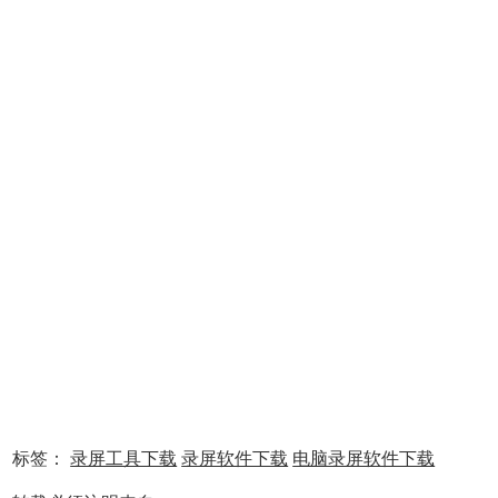
1、Video Screen Recorder插件离线安装的方法参照一下方
法：老版本Chrome浏览器，首先在标签页输入
【chrome://extensions/】进入chrome扩展程序，解压你在本
站下载的插件，并拖入扩展程序页即可。
2、最新版本的chrome浏览器直接拖放安装时会出现“程序包
标签：
录屏工具下载
录屏软件下载
电脑录屏软件下载
无效CRX-HEADER-INVALID”的报错信息，参照：
Chrome