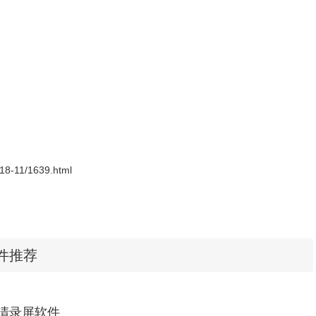
2018-11/1639.html
e插件推荐
，自己制作精彩的视频。
，从图像制作精彩的故事。
 超清录屏软件