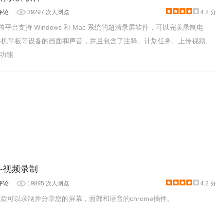
创建可视摘要。
评论
39297 次人浏览
4.2 分
一款跨平台支持 Windows 和 Mac 系统的超清录屏软件，可以完美录制电
在屏幕录制时，鼠标单击轻松选择突出显示、对焦、擦除、暂停
S 手机平板等设备的画面和声音，并且包含了注释、计划任务、上传视频、
功能
e课堂和Gmail中创建视频。
er-视频录制
评论
19895 次人浏览
4.2 分
er是一款可以录制并分享您的屏幕，面部和语音的chrome插件。