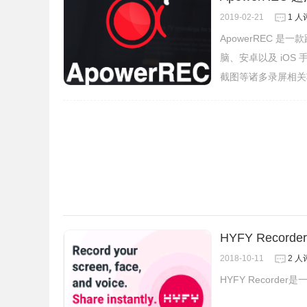
3、使用GIF工具创建GIF，这有助于以GIF格式
2019-02-21
1 人
4、记录时注释
ApowerREC 是
使用标记工具，突出显示和标记屏幕的任何部分。
脑、安卓以及 iO
和播放等。
截图等诸多录屏相关
5、直接从Google文档、Google幻灯片、Googl
二、强大的在线视频编辑器
HYFY Record
2018-10-11
2 人
HYFY Record