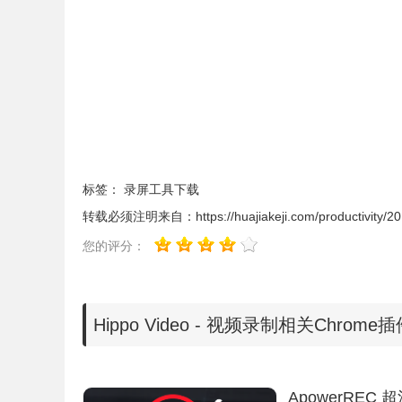
标签：
录屏工具下载
转载必须注明来自：
https://huajiakeji.com/productivity/
您的评分：
1、轻松创建视频
Hippo Video - 视频录制相关Chrom
通过使用高清质量的网络摄像头、屏幕捕获和音频
2、从图像创建视频
您还可以使用我们的免费图片库或上传自己的照片
ApowerREC