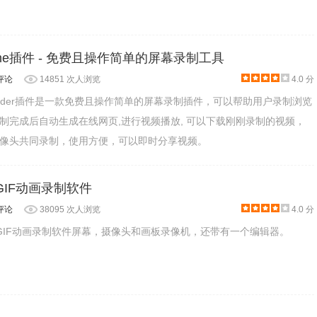
Chrome插件 - 免费且操作简单的屏幕录制工具
评论
14851 次人浏览
4.0 分
o Recorder插件是一款免费且操作简单的屏幕录制插件，可以帮助用户录制浏览
制完成后自动生成在线网页,进行视频播放, 可以下载刚刚录制的视频，
像头共同录制，使用方便，可以即时分享视频。
级用户的“专业编辑”。
 – GIF动画录制软件
辑。
等编辑选项。
评论
38095 次人浏览
4.0 分
。
f是一款GIF动画录制软件屏幕，摄像头和画板录像机，还带有一个编辑器。
端硬盘进行编辑。