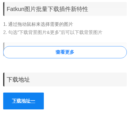
Fatkun图片批量下载插件
新特性
1. 通过拖动鼠标来选择需要的图片
2. 勾选“下载背景图片&更多”后可以下载背景图片
fatkun图片批量下载插件怎么用
查看更多
1、在chrome浏览器中安装好Fatkun图片批量下载插件，离
线安装插件的方法参照：
Chrome插件离线安装方法
。大体流
下载地址
程就是，从本站下载.crx格式的文件，拖放到“扩展程序管理
页面”。
下载地址一