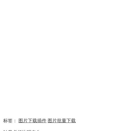
2、
安装成功后会出现如下信息
3，下面我们举例如何在百度批量下载“皮卡丘”相关图片
标签：
图片下载插件
图片批量下载