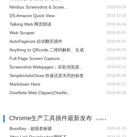
Nimbus Screenshot & Scree...
2018-03-29
DS Amazon Quick View
2018-12-10
Talking Web:网页朗读
2018-04-14
Web Scraper
2018-05-01
AutoPagerize:自动翻页插件
2018-05-02
Anything to QRcode:二维码解析、生成
2018-05-03
Full Page Screen Capture:...
2018-05-04
Screenshot Webpages：谷歌浏览器...
2018-05-11
SimpleUndoClose:快速还原关闭的标签
2018-05-04
Markdown Here
2018-04-27
OneNote Web Clipper(OneNo...
2018-04-26
Chrome生产工具插件最新发布
BossKey - 超级老板键
2024-01-15