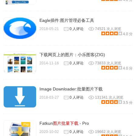
其他设备上查看，另一个扩展，云图在线，将是一个不错的
选择。
云图在线地址：
Eagle插件:图片管理必备工具
https://chrome.google.com/webstore/detail/picloud/bihglmg
2018-05-21
0 人评论
74521 次人浏览
4.0 分
下载网页上的图片：小乐图客(ZIG)
2014-11-16
0 人评论
73833 次人浏览
4.0 分
Image Downloader:批量图片下载
2018-03-27
0 人评论
131341 次人浏览
3.5 分
Fatkun
图片批量下载
- Pro
2020-10-02
0 人评论
19662 次人浏览