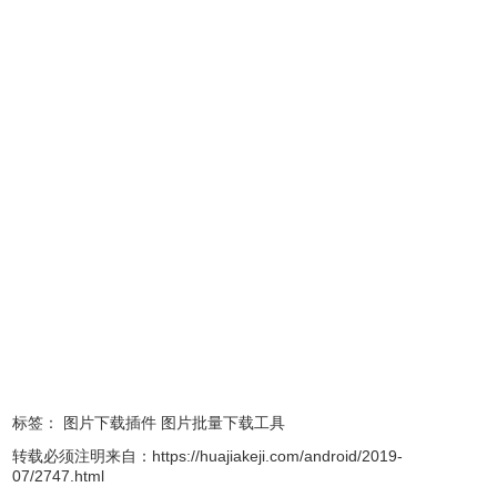
抓图猫app特色
1.分屏视图让操作和记录更高效
2.全屏视图可以专注查看图片记录
3.查看网页加载的每个图片
4.可以通过AirDrop或者SNS分享图片
5.过滤功能让你轻松过滤掉太小的图片
6.很方便的下拉就关闭弹出窗口
7.打包导出所有图片
8.保存图片到收藏夹或者相册
9.支持SVG矢量图片
标签：
图片下载插件
图片批量下载工具
抓图猫app功能
转载必须注明来自：
https://huajiakeji.com/android/2019-
07/2747.html
1.所见即所得