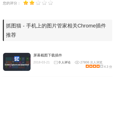
你再也不用烦恼看到网页的图片而获取不到的问题啦！只要
您的评分：
你把网址交给抓图猫，出现过的图片都给你抓好了！我们在
你浏览各个网页的时候，就帮你保存好所有的图片了，没有
额外的下载流量。
抓图猫 - 手机上的图片管家相关Chrome插件
2.收藏夹
推荐
抓图猫自带收藏夹，为你分门别类的保存好你喜欢的图片。
同时也在收藏夹里可以打包分享，保存到相册等等。
3.丰富的过滤方式
屏幕截图下载插件
抓图猫提供图片尺寸过滤，把网页里的小元素可以通通忽略
2018-03-21
0 人评论
27806 次人浏览
4.3 分
掉，仅保留你关心的大图。同时还可以过滤图片类型，比如
你只想要GIF图片，那就可以只抓取GIF类型的图片哦。