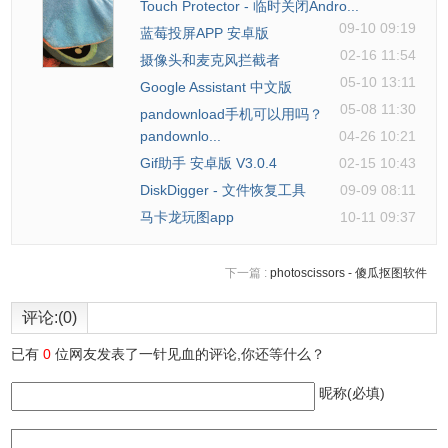
Touch Protector - 临时关闭Andro...
09-10 09:19
蓝莓投屏APP 安卓版
02-16 11:54
摄像头和麦克风拦截者
05-10 13:11
Google Assistant 中文版
05-08 11:30
pandownload手机可以用吗？
pandownlo...
04-26 10:21
Gif助手 安卓版 V3.0.4
02-15 10:43
DiskDigger - 文件恢复工具
09-09 08:11
马卡龙玩图app
10-11 09:37
下一篇 :
photoscissors - 傻瓜抠图软件
评论:(0)
已有
0
位网友发表了一针见血的评论,你还等什么？
还可以传送给别人
昵称(必填)