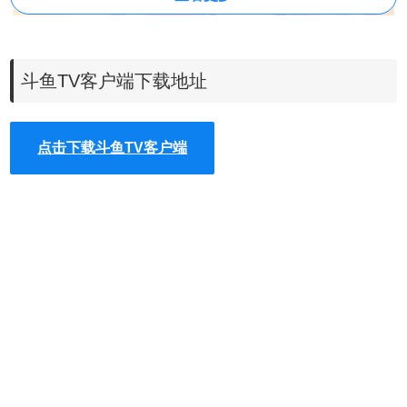
斗鱼TV客户端下载地址
点击下载斗鱼TV客户端
关于斗鱼我们还介绍了
斗鱼弹幕机器人
、
斗鱼叉叉
和
超级小
桀房间助手
，使用它们会让你的斗鱼更加精彩，更加方便。
斗鱼TV客户端APP功能
1、热门游戏 精彩看不完