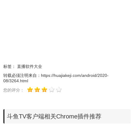
a.英雄联盟S7：2017全球总决赛，英雄志逐传奇
b.王者荣耀KPL：2017王者荣耀职业联赛，斗鱼独家视角全
程直播
c.绝地求生：开局一口锅，装备全靠抢，逃杀大神AK7连
杀，暴走吃鸡
d.英雄联盟LOL、王者荣耀、穿越火线、炉石传说、球球大
作战、狼人杀...专业游戏直播，你想看都在这里
2、大神主播 制霸全场
标签：
直播软件大全
a.White五五开：英雄联盟退役职业选手，中路杀神
转载必须注明来自：
https://huajiakeji.com/android/2020-
08/3264.html
b.大司马：英雄联盟金牌讲师，正方形打野创始人
c.张大仙：王者荣耀月下无限连招的创始人，被玩家称为国
您的评分：
服露娜NO1
d.嗨氏：游戏风口上的少年，国服小鲜肉
e.九日：国服王者貂蝉，先让20人头再打稳赢
斗鱼TV客户端相关Chrome插件推荐
f.17shou：现役逆战三连冠选手，单排场均15人头的你以为
开挂