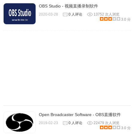
OBS Studio - 视频直播录制软件
g.NB211莉莉周：绝地狙神，获得GSTAR官方击杀王称号，
一手98k瞬狙征服亚洲职业战队学霸女流，才女纳豆，电竞
2020-03-28
0 人评论
13752 次人浏览
3.0 分
贾玲陈一发儿，高冷女王阿冷，电臀女神宋梓馨...百变主播
总有你喜欢
3、直播新花样
a.魔法美颜：不化妆不敢直播？一键美颜，张张嘴、眨眨
眼，不洗头不化妆，美颜直播就这么美给你看
b.开黑连坐：带上好基友一起超神一起飞，游戏5v5开黑，边
玩边侃
c.粉丝徽章：精彩弹幕、豪华礼物，蓝绿阵营支持你爱的主
播，戳上标签你就TA的唯一
d.画中画播放：看直播也能一心二用，悬浮播放窗不再错过
任何精彩
Open Broadcaster Software - OBS直播软件
e.附近主播：女神都在天边？附近直播的人，智能定位带你
2019-02-23
0 人评论
22479 次人浏览
浪漫邂逅，你心中的TA
3.0 分