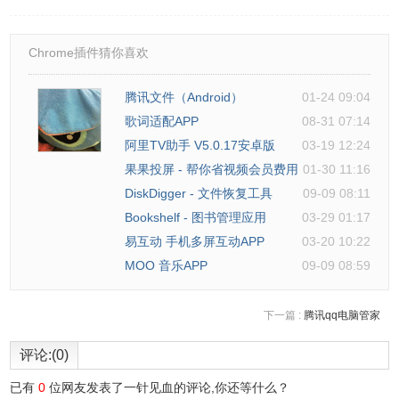
斗鱼TV客户端APP使用方法
Chrome插件猜你喜欢
1、在本站下载安装斗鱼TV客户端APP，打开后界面如
腾讯文件（Android）
01-24 09:04
图，“推荐”、“栏目”、“详情”、“更多”，四大选项在底部一目了
歌词适配APP
08-31 07:14
然找你所需。
阿里TV助手 V5.0.17安卓版
03-19 12:24
果果投屏 - 帮你省视频会员费用
01-30 11:16
DiskDigger - 文件恢复工具
09-09 08:11
Bookshelf - 图书管理应用
03-29 01:17
易互动 手机多屏互动APP
03-20 10:22
MOO 音乐APP
09-09 08:59
下一篇 :
腾讯qq电脑管家
评论:(0)
已有
0
位网友发表了一针见血的评论,你还等什么？