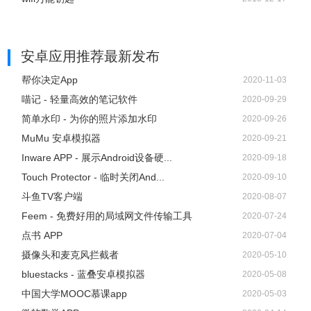
5、APP具有吐槽功能，具有“66666666666！”“不作死就不
安卓应用推荐
最新发布
会死！”“求BMG！”等热门用语，点击热词按钮即可一键发
帮你决定App
2020-11-03
送。
喵记 - 轻量高效的笔记软件
2020-09-29
简单水印 - 为你的照片添加水印
2020-09-26
MuMu 安卓模拟器
2020-09-21
Inware APP - 展示Android设备硬...
2020-09-18
Touch Protector - 临时关闭And...
2020-09-10
斗鱼TV客户端
2020-08-07
Feem - 免费好用的局域网文件传输工具
2020-07-24
点书 APP
2020-07-04
摄像头和麦克风拦截者
2020-05-10
bluestacks - 蓝叠安卓模拟器
2020-05-08
中国大学MOOC慕课app
2020-05-03
6、点击更多按钮登录斗鱼，在此页面你还可以看到你关注的