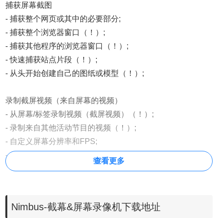
捕获屏幕截图
- 捕获整个网页或其中的必要部分;
- 捕获整个浏览器窗口（！）;
- 捕获其他程序的浏览器窗口（！）;
- 快速捕获站点片段（！）;
- 从头开始创建自己的图纸或模型（！）;
录制截屏视频（来自屏幕的视频）
- 从屏幕/标签录制视频（截屏视频）（！）;
- 录制来自其他活动节目的视频（！）;
- 自定义屏幕分辨率和FPS;
- 你可以画视频;
查看更多
修改屏幕截图
- 在屏幕截图中粘贴不同的图案和文本框;
Nimbus-截幕&屏幕录像机下载地址
- 调整屏幕大小并剪裁;