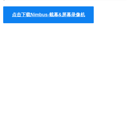
- 在屏幕截图中添加箭头和贴纸（！）;
- 突出显示屏幕截图上的文字（！）;
点击下载Nimbus-截幕&屏幕录像机
分享截图和截屏视频
- 保存截图：JPG和PNG;
- 将截图和截屏保存到Nimbus Note;
- 发送截图给Slack（！）
- 将屏幕截图保存到Google云端硬盘和Google课堂;
- 评论截图和截屏视频;
Nimbus-截幕&屏幕录像机插件使用方法
Nimbus Screenshot支持水平滚动。即使在将对象添加到屏
幕截图后，编辑器界面也允许编辑对象（此功能非常独
特）！ TechSmith Snagit扩展的良好替代品。
有三种方法可以捕获您的屏幕：