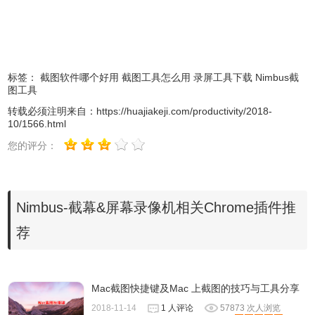
a）借助地址栏中的按钮;
b）借助上下文菜单;
c）借助您自己在程序设置中指定的热键。
标签：
截图软件哪个好用
截图工具怎么用
录屏工具下载
Nimbus截
快速指南：
图工具
https://everhelper.desk.com/customer/portal/articles/1180411-
转载必须注明来自：
https://huajiakeji.com/productivity/2018-
10/1566.html
nimbus-screenshot---quick-guide
★★★★★★
您的评分：
Firefox版本：
https://addons.mozilla.org/En-us/firefox/addon/nimbus-
Screenshot
Nimbus-截幕&屏幕录像机相关Chrome插件推
★★★★★★
荐
错误和建议：
http://fvdmedia.userecho.com/list/21580-nimbus-products/?
category=4925
Mac截图快捷键及Mac 上截图的技巧与工具分享
2018-11-14
1 人评论
57873 次人浏览