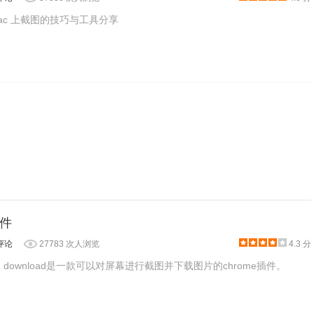
ac 上截图的技巧与工具分享
件
评论
27783 次人浏览
4.3 分
re and download是一款可以对屏幕进行截图并下载图片的chrome插件。