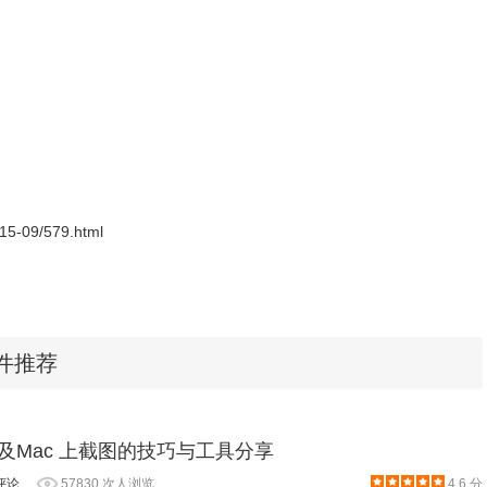
2015-09/579.html
e插件推荐
及Mac 上截图的技巧与工具分享
钟的视频，这对大部分用户已经足够了，如果想要获得更长的录制时间，可
评论
57830 次人浏览
4.6 分