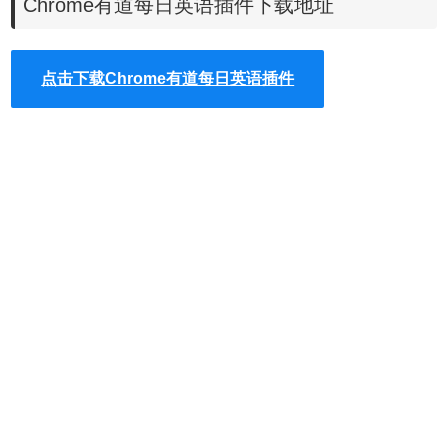
Chrome有道每日英语插件下载地址
的壁纸，让用户在不知不觉的情况下，记住英语单词，更加
简单地学习好英语。
点击下载Chrome有道每日英语插件
用户可以使用有道每日英语插件滚动鼠标来滑动到下一个英
语推荐内容，还可以使用鼠标右键快速切换到英语搜索界
面，快速地搜索要想要的翻译。
有道每日英语的使用方法
1.在谷歌浏览器中安装有道每日英语插件，并在Chrome的扩
展器中启动每日学英语的功能，有道每日英语插件的下载地
址可以在本文的下方找到，离线有道每日英语插件的安装方
法可参考：
怎么在谷歌浏览器中安装.crx扩展名的离线
Chrome插件？
最新版Chrome谷歌浏览器下载可以参考：
谷
歌浏览器Chrome最新官方原版下载
。