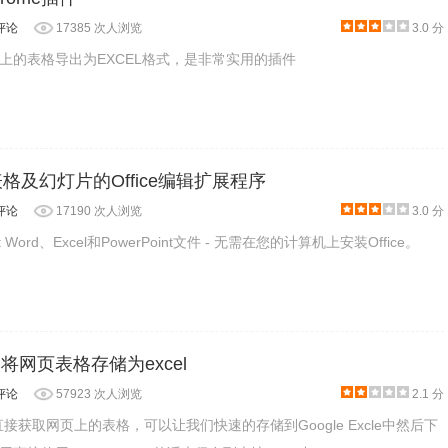
评论
17385 次人浏览
3.0 分
上的表格导出为EXCEL格式，是非常实用的插件
表格及幻灯片的Office编辑扩展程序
评论
17190 次人浏览
3.0 分
t Word、Excel和PowerPoint文件 - 无需在您的计算机上安装Office。
择Excel文档】，就可以上传本地文件了。
进入编辑器后，你
re - 将网页表格存储为excel
or Online插件提供的编辑功能也十分丰富，基本上所需要的都有。
评论
57923 次人浏览
2.1 分
、PDF格式转换等功能。赶快尝试一下吧！
re可以直接获取网页上的表格，可以让我们快速的存储到Google Excle中然后下