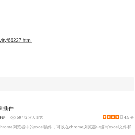
装。
ivity/66227.html
e编辑插件
评论
59772 次人浏览
4.5 分
是一款chrome浏览器中的excel插件，可以在chrome浏览器中编写excel文件和
ditor Online插件的安装包，解压后将crx文件安装到你的谷歌浏