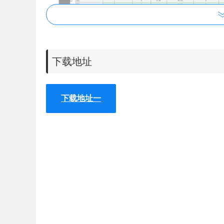
Excel Editor Online插件，是一款即开即
无广告。通过这款插件，你可以在任何时候使用Abcdp
下载地址
持预览、编辑和创建新表格。之前我们有介绍过该
下载地址一
Abcd PDF - Chrome
100％免费，它将转换和创建各种类
PowerPoint PPT）。
更重要的是，这款插件还支持免费协作，以及另存为E
Excel Editor Online插件使用方法