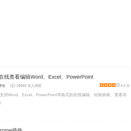
装方法 - 2019最新终极指南
查看
线安装方法，包括无法拖拽安装遇到的各种问题以
。选择【Excel Online Editor】：
ng - 在线查看编辑Word、Excel、PowerPoint
评论
29665 次人浏览
4.0 分
ng是一款支持Word、Excel、PowerPoint等格式的在线编辑、绘制表格、查看等
件
rome插件