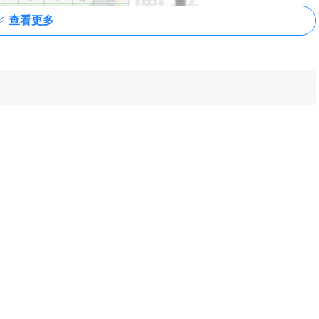
查看更多
用的Excel表格在线编辑器，功能强大、无需安装任何软件、完全免费、
df.com提供的在线版Excel编辑器来打开本地Excel文件，支
公司的同类产品：
新标签页插件下载
查看
型的文件（例如Word DOC，Excel XLS和
xcel、PDF 和其他常用文件。