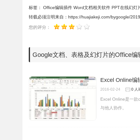
标签：
Office编辑插件
Word文档相关软件
PPT在线幻灯
转载必须注明来自：
https://huajiakeji.com/bygoogle/201
您的评分：
Google文档、表格及幻灯片的Offic
插件安装与使用
1.从
Chrome
商店下载安装插件后，从选项页激活
Excel Onlin
是最新版chrome浏览器下载可以参考
chrome 67
版
2016-02-24
0 人
Excel Online
与他人协作。