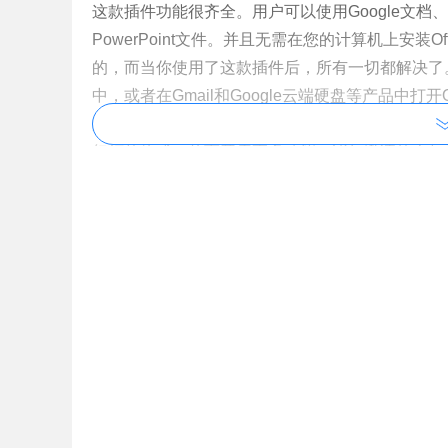
这款插件功能很齐全。用户可以使用Google文档、表格和
PowerPoint文件。并且无需在您的计算机上安装
的，而当你使用了这款插件后，所有一切都解决了。 安
中，或者在Gmail和Google云端硬盘等产品中打开O
灯片中打开，供您查看和编辑。您可以按照原始Offi
幻灯片格式，从而开启更多功能，诸如邀请他人与