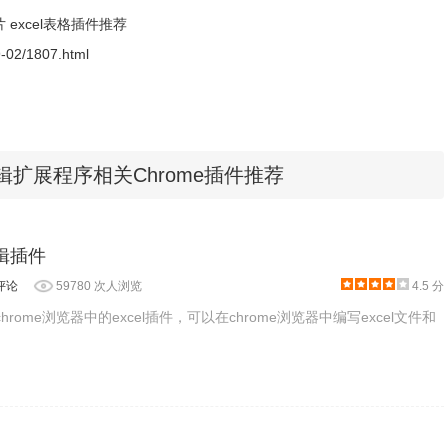
片
excel表格插件推荐
9-02/1807.html
e编辑扩展程序相关Chrome插件推荐
插件。安装方法参照：
怎么在谷歌浏览器中安装.crx
扩展
。如果你
e编辑插件
本后
无法拖拽离线
安装CRX
格式插件的解决方法
。
评论
59780 次人浏览
4.5 分
是一款chrome浏览器中的excel插件，可以在chrome浏览器中编写excel文件和