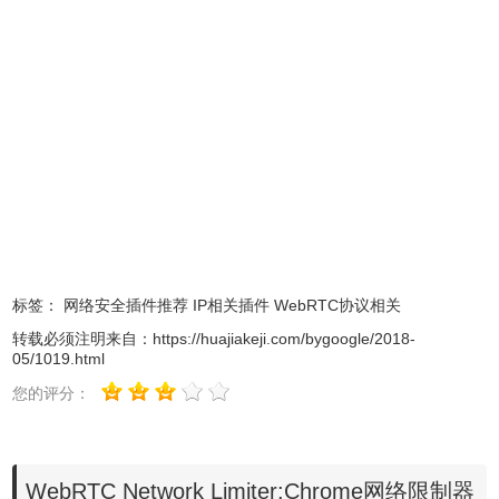
一旦安装了扩展程序，WebRTC将仅使用与用于Web流量的
接口相关联的公共IP地址，通常是已经提供给浏览器HTTP
请求中的站点的相同地址。扩展名也可能会禁用非代理
UDP，但默认情况下不启用，必须使用扩展名的“选项”页面
进行配置。
WebRTC Network Limiter Chrome插件使用方
法
标签：
网络安全插件推荐
IP相关插件
WebRTC协议相关
1.用户离线安装
WebRTC Network Limiter的方法参照：
转载必须注明来自：
https://huajiakeji.com/bygoogle/2018-
chrome插件的离线安装方法
chrome浏览器下载
05/1019.html
。
最新
地址：
https://huajiakeji.com/category/chrome/。
您的评分：
WebRTC Network Limiter:Chrome网络限制器