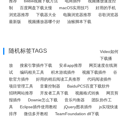
推荐
bilibili视频下载方法
电商插件
视频播放速度控
制
百度网盘下载太慢
macOS实用技巧
好用的手机
浏览器推荐
下载器大全
电脑浏览器推荐
谷歌浏览器
最新版
视频播放器哪个好
油猴脚本下载
随机标签TAGS
Video如何
下载播
放
搜索引擎插件下载
安卓app推荐
网页速度在线测
试
编码相关工具
积木游戏插件
视频下载插件
谷
歌官方插件
好用的稍后阅读工具推荐
代码阅读插件
项目管理工具
音量控制器
BaiduPCS百度下载软件
招聘网站推荐
开发者工具下载
视频格式转换
网页剪
报插件
Downie怎么下载
音乐均衡器
团队协作工
具
Eclipse插件使用教程
jQuery图表插件
js实现快速
排序
微信多开教程
TeamFoundation dll下载