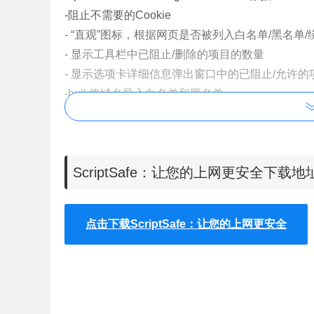
-阻止不需要的Cookie
- “直观”图标，根据网页是否被列入白名单/黑名单
- 显示工具栏中已阻止/删除的项目的数量
- 显示选项卡详细信息弹出窗口中的已阻止/允许
-bulk将域名导入白名单和黑名单
- 临时允许页面/暂时允许所有被阻止的项目
- 选择默认模式（全部阻止或全部禁用）
- 保存相同域元素
ScriptSafe：让您的上网更安全下载地
- 在白名单/黑名单/临时白名单/禁用后禁用自动
- 支持IPv6地址
点击下载ScriptSafe：让您的上网更安全
ScriptSafe插件使用说明
1.用户可以在chrome应用商店在线安装Scrip
改，大家可以放心下载。由于网站下载量巨大，部