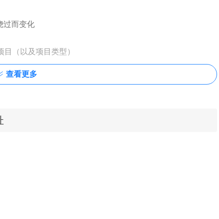
/绕过而变化
的项目（以及项目类型）
查看更多
址
刷新页面。绕过一个页面
tSafe插件也可以在本站离线下载安装，本站的安装包未做任何添加修
分插件使用了下载器下载，大家可以根据自己的需求下载。离线