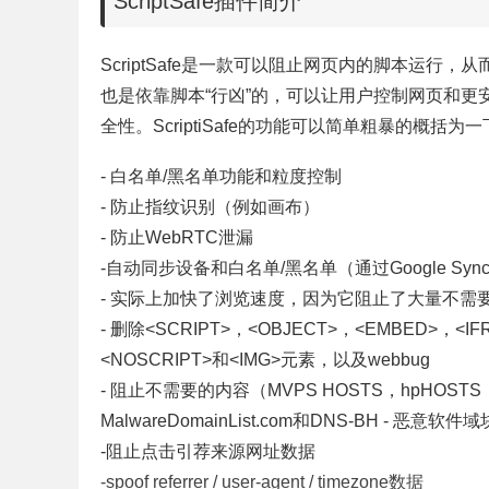
ScriptSafe插件简介
ScriptSafe是一款可以阻止网页内的脚本运
也是依靠脚本“行凶”的，
可以让用户控制网页和更
全性。
ScriptiSafe的功能可以简单粗暴的概括为
- 白名单/黑名单功能和粒度控制
- 防止指纹识别（例如画布）
- 防止WebRTC泄漏
-自动同步设备和白名单/黑名单（通过Google Sy
- 实际上加快了浏览速度，因为它阻止了大量不需
- 删除<SCRIPT>，<OBJECT>，<EMBED>，<I
<NOSCRIPT>和<IMG>元素，以及webbug
- 阻止不需要的内容（MVPS HOSTS，hpHOSTS
MalwareDomainList.com和DNS-BH - 恶
-阻止点击引荐来源网址数据
-spoof referrer / user-agent / timezone数据