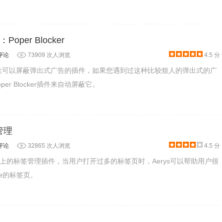
per Blocker
评论
73909 次人浏览
4.5 分
ker是一款可以屏蔽弹出式广告的插件，如果您遇到过这种比较烦人的弹出式的广
er Blocker插件来自动屏蔽它。
页管理
评论
32865 次人浏览
4.5 分
rome上的标签管理插件，当用户打开过多的标签页时，Aerys可以帮助用户很
拦截了一些需要的内容也会给我们带来不便。在浏览视频等网站时，需
me的标签页。
打开新浪首页的视频，会发现视频并未播放。这时，点击
存”，表示暂时不对新浪视频中的脚本进行拦截，以使这些视频能正常
话框中的“允许”，将新浪视频的地址加入到白名单中。如果网页