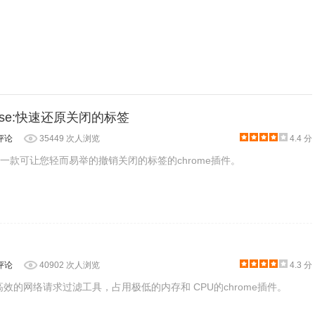
拦截，此时ScriptSafe图标将变成绿色背景的钩，同时附加一些
的页面元素，需要放行的设置为缓存（或允许），要拦截的就设
浏览此网站了。
Close:快速还原关闭的标签
评论
35449 次人浏览
4.4 分
lose是一款可让您轻而易举的撤销关闭的标签的chrome插件。
评论
40902 次人浏览
4.3 分
是一款高效的网络请求过滤工具，占用极低的内存和 CPU的chrome插件。