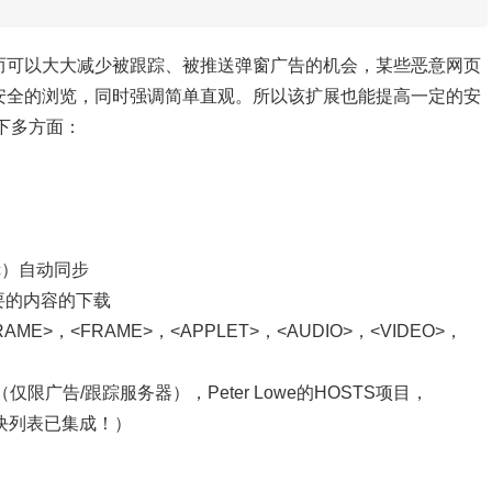
行，从而可以大大减少被跟踪、被推送弹窗广告的机会，某些恶意网页
安全的浏览，同时强调简单直观。
所以该扩展也能提高一定的安
一下多方面：
nc）自动同步
要的内容的下载
FRAME>，<FRAME>，<APPLET>，<AUDIO>，<VIDEO>，
（仅限广告/跟踪服务器），Peter Lowe的HOSTS项目，
意软件域块列表已集成！）