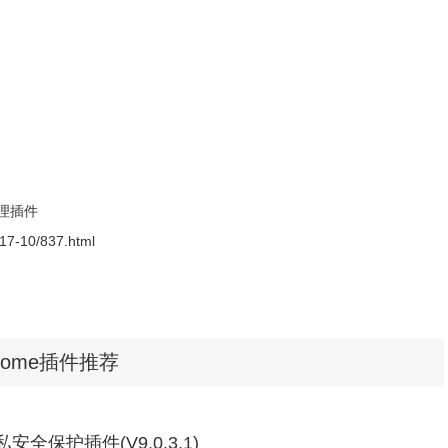
装.crx扩展名的离线Chrome插件？
最新谷歌浏览器离线安装版
9/813.html。
上方可以看到其按钮标记，点击
ScriptSafe的红色图标上不断显示出
图所示：
理插件
2017-10/837.html
rome插件推荐
:隐私安全保护插件(V9.0.3.1)