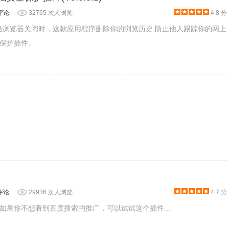
评论
32765 次人浏览
4.8 分
n是一款当浏览器关闭时，这款应用程序删除你的浏览历史,防止他人跟踪你的网上
保护插件。
个：
ranslate.google.com”。
m”时也会不信任“g3.ykimg.com”。
项页，在其中找到“白名单”.用户可以将自己信任的网站加入到白名单。
评论
29936 次人浏览
4.7 分
如果你不想看到百度搜索的推广，可以试试这个插件...