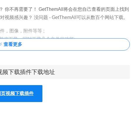
不再需要了！ GetThemAll将会在您自己查看的页面上找到
感兴趣？ 没问题 - GetThemAll可以从数百个网站下载。
缩文件，图像，附件等等 ;
，暂停下载，同时下载几个文件的功能;
查看更多
定要下载的文件 ;
需要下载的文件格式 .
ll：网页视频下载插件下载地址
(或使用我们提供的默认浏览器), 点 Get All 按钮并下载该网
. 预览功能让您看到图像正确内容! 您可以单独下载文件或同时下
ll：网页视频下载插件