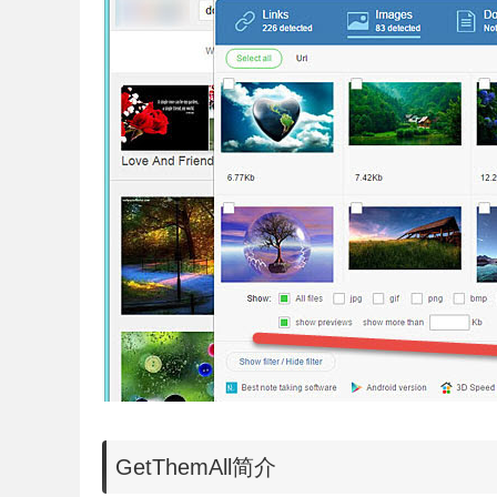
GetThemAll简介