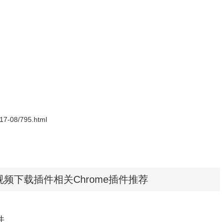
装，安装方法参照：
怎么在谷歌浏览器中安装.crx扩展名的离线
uajiakeji.com/chrome/2014-09/177.html
2017-08/795.html
ll：网页视频下载插件相关Chrome插件推荐
件
方会出现一个下载按钮标记，用户打开需要下载内容的网页，点击按