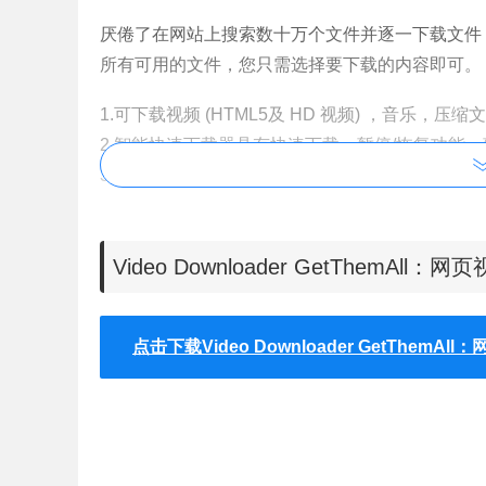
厌倦了在网站上搜索数十万个文件并逐一下载文件？ 你
所有可用的文件，您只需选择要下载的内容即可。 对视频
1.可下载视频 (HTML5及 HD 视频) ，音乐，压
2.智能快速下载器具有快速下载，暂停/恢复功能
3.所有的文件由一个下载器管理 ;
4.用最简单浏览器打开网页，或在您默认浏览器中指
5.在自动模式下分析网页来指定您在浏览网页中所
Video Downloader GetThemA
6.使用过滤功能来选文件格式. 快速下载使用您浏览器 
页中的任何的文件视频, 图像, 音乐等等
7.甚至网页内容. 其他过滤器只让您选视频或图像
点击下载Video Downloader GetThemA
载几个文件
GetThemAll使用方法