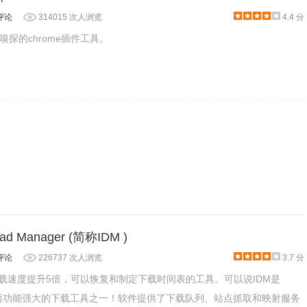
评论
314015 次人浏览
4.4 分
探的chrome插件工具。
load Manager (简称IDM )
评论
226737 次人浏览
3.7 分
下载速度提升5倍，可以恢复和制定下载时间表的工具。可以说IDM是
台老牌而功能强大的下载工具之一！软件提供了下载队列、站点抓取和映射服务