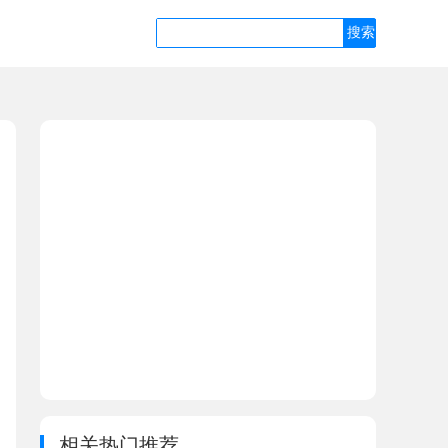
相关热门推荐