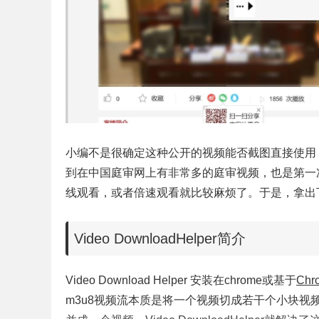
小编不是很确定这种公开的视频能否截图直接使用
到在中国庭审网上有非常多的庭审视频，也是第一
线观看，或者倍速观看就比较麻烦了。于是，拿出下载大法：
Video DownloadHelper简介
Video Download Helper 安装在chrome或基于
Ch
m3u8视频流本质是将一个视频切成若干个小块