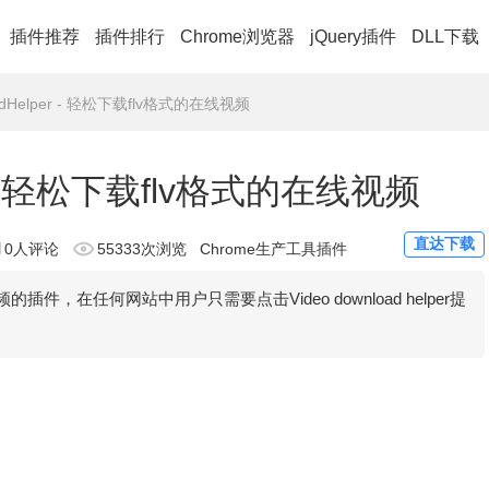
插件推荐
插件排行
Chrome浏览器
jQuery插件
DLL下载
loadHelper - 轻松下载flv格式的在线视频
per - 轻松下载flv格式的在线视频
直达下载
0人评论
55333次浏览
Chrome生产工具插件
络视频的插件，在任何网站中用户只需要点击Video download helper提