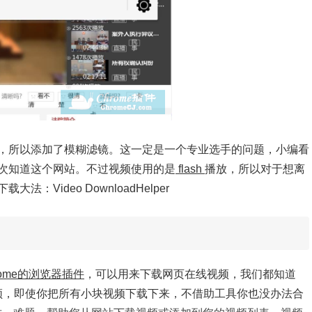
，所以添加了模糊滤镜。这一定是一个专业选手的问题，小编看
次知道这个网站。不过视频使用的是
flash
播放，所以对于想离
Video DownloadHelper
rome的浏览器插件
，可以用来下载网页在线视频，我们都知道
视频，即使你把所有小块视频下载下来，不借助工具你也没办法合