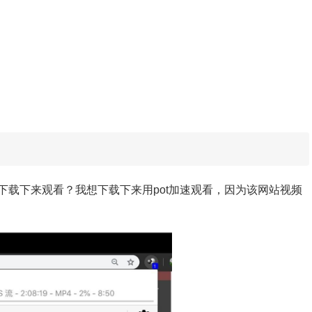
下载下来观看？我想下载下来用pot加速观看，因为该网站视频