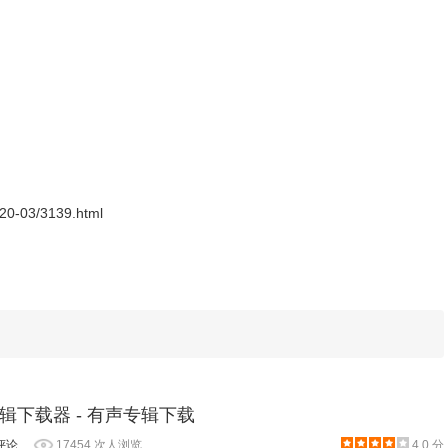
红底的白色数字，这就是检测到媒体资源了。
2020-03/3139.html
辑下载器 - 有声专辑下载
评论
17454 次人浏览
4.0 分