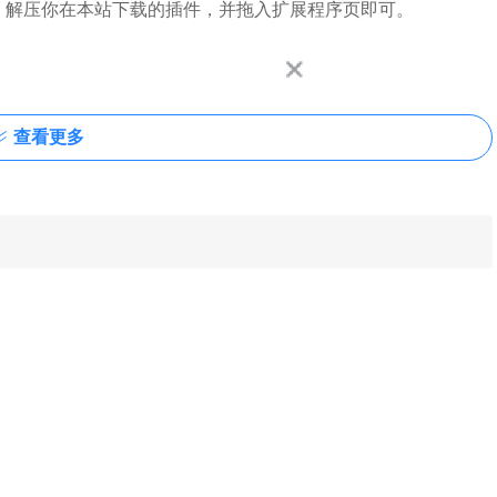
me扩展程序，解压你在本站下载的插件，并拖入扩展程序页即可。
查看更多
程序包无效CRX-HEADER-INVALID”的报错信息，参照：
，安装好后即可使用。
D"解决方法
多出来这个雷达图标了。