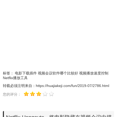
效CRX-HEADER-INVALID”的报错信息，参照：
Chrome插
件安装时出现"CRX-HEADER-INVALID"解决方法
。安装好
后即可使用。
3.在你安装好Netflix Hangouts 后，在浏览器右上角可以看到
一个红色图标，接下来只要如平常一样在网页版的Netflix 开
始看影片。
标签：
电影下载插件
视频会议软件哪个比较好
视频播放速度控制
Netflix播放工具
转载必须注明来自：
https://huajiakeji.com/fun/2019-07/2786.html
您的评分：