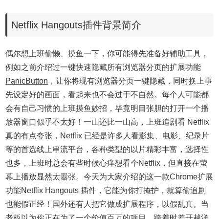
Netflix Hangouts插件背景简介
偶尔想上班偷懒、摸鱼一下，你可能得先准备好辅助工具，
例如之前介绍过一键快速隐藏所有浏览器分页的扩展功能
PanicButton
，让你将现有浏览器分页一键隐藏，同时换上事
先设定好的画面，看起来也不会过于不自然。每个人可能都
会有自己习惯的上班摸鱼妙招，毕竟
明目张胆的打开一个播
放器窗口似乎不太好！
一山还比一山高，上班追剧看 Netflix
真的有点夸张，
Netflix 已经是许多人看影集、电影、纪录片
等的首选线上串流平台，各种类型的以片精彩丰富，选择性
也多，上班时总会有些时候心痒想看个Netflix，但直接在萤
幕上播放显然太嚣张。今天为大家介绍的这一款Chrome扩展
功能Netflix Hangouts 插件，它能为你打掩护，就算偷追剧
也能假正经！
国外还有人把它做成扩展程序，以假乱真。
当
老板以为你正在为了一个价值百万的项目，跨着时差开越洋