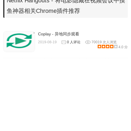
Netflix Hangouts - 将电影隐藏在视频会议中摸
鱼神器相关Chrome插件推荐
4.在影片播放中只要按下红色图标，浏览器画面就会变换成4
Coplay - 异地同步观看
格分割画面与出现假的通话按钮，就像正在进行一场视讯会
2019-08-19
0 人评论
70019 次人浏览
议一样；其他三格掩护用的假影像也与真实视讯会议一样会
4.0 分
有动作与说话的唇形，整个就是以假乱真。