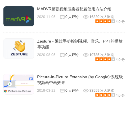
5.当你想要回到正常观看模式，只需再按一下浏览器上的红
MADVR超强视频渲染器配置使用方法介绍
色图示即可变回正常模式。
2020-11-05
0 人评论
16820 次人浏览
4.0 分
Netflix Hangouts插件注意事项
Zesture - 通过手势控制视频、音乐、PPT的播放
等功能
Netflix Hangouts 使用起来没有想象中方便，因为它需要匹
2020-08-05
0 人评论
10785 次人浏览
配到跟你同一时间看同一部剧的人，你的分屏画面里才会出
4.0 分
现其他 “ 与会人员 ”，观看的影片也要慎选，如果你正在看卡
通动画或古装片，难免显得突兀了点。
Picture-in-Picture Extension (by Google):系统级
视频画中画效果
2019-03-22
0 人评论
33559 次人浏览
Netflix Hangouts插件官网
4.0 分
https://netflixhangouts.com/