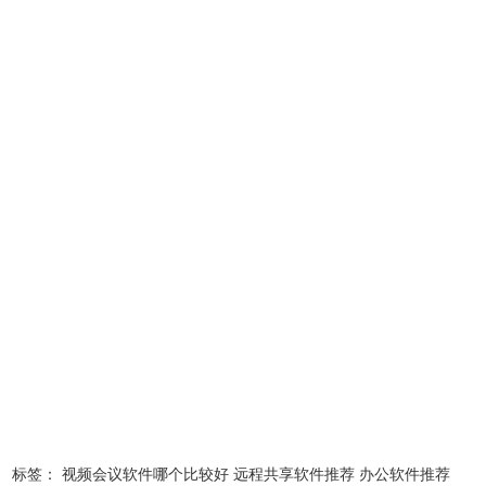
有效率。最直观的感受是，飞书能带来极高的沟通效率，微
信变得好清爽，微信群不再爆炸，邮件沟通也简化了不少，
因为在飞书即可解决绝大多数的沟通问题。而生产内容(文
档、设计源文件) 等也能及时共享即时同步更新，整个协作很
轻松。对于编辑、设计类的内容产出团队来说应该是不错的
选择。
标签：
视频会议软件哪个比较好
远程共享软件推荐
办公软件推荐