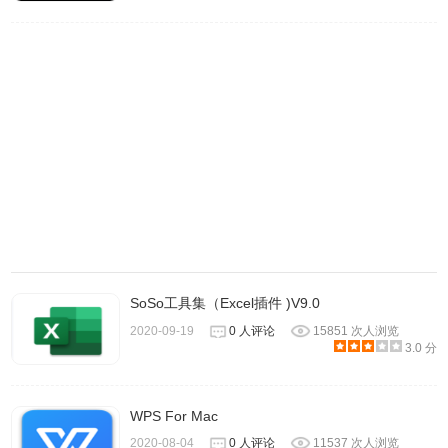
1.订阅日历，快速邀约会议，重要日程不耽误。
2.查看同事忙闲状态，方便安排日程，订阅会议室日历，快
速找到空闲会议室。
3.日程小助手智能提醒，再也不会忘记。
4.创建会议等多人日程时，系统自动建群，将所有参与人加
入日程群聊，方便参与人查看会议文件、讨论会议事项。
5.创建公共日历，订阅后就能查看该日历下的日程安排。
飞书软件特色
SoSo工具集（Excel插件 )V9.0
1、实时协作和知识管理利器。
2020-09-19
0 人评论
15851 次人浏览
3.0 分
2、高效任务管理小助手。
3、简洁直观的企业组织协作。
WPS For Mac
2020-08-04
0 人评论
11537 次人浏览
4、开放兼容的应用集成平台。