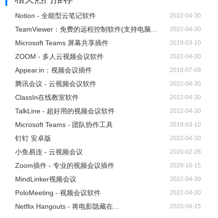
Notion - 全能型云笔记软件
2022-04-30
TeamViewer：免费的远程控制软件(支持电脑...
2022-04-30
Microsoft Teams 屏幕共享插件
2019-03-10
ZOOM - 多人云视频会议软件
2022-04-30
Appear.in：视频会议插件
2018-07-09
腾讯会议 - 云视频会议软件
2022-04-30
ClassIn在线教室软件
2022-04-30
TalkLine - 超好用的视频会议软件
2022-04-30
Microsoft Teams - 团队协作工具
2019-03-10
12、在线文档支持 Markdown 语法编辑。点击文档右下角
钉钉 安卓版
2022-04-30
【？】- 快捷键即可查看快捷键和 Markdown 语法规则。
小鱼易连 - 云视频会议
2020-02-26
Zoom插件 - 专业的视频会议插件
2020-10-15
MindLinker视频会议
2022-04-30
PoloMeeting - 视频会议软件
2022-04-30
Netflix Hangouts - 将电影隐藏在...
2020-04-15