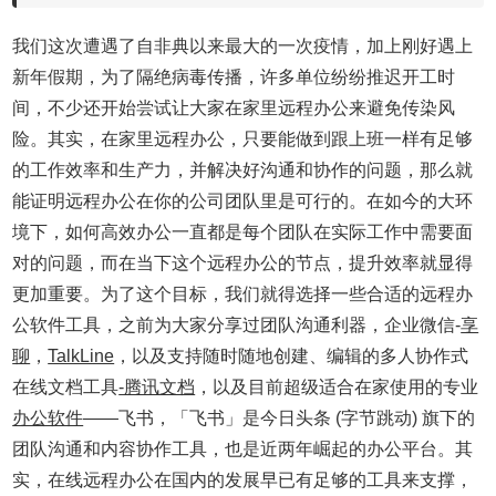
我们这次遭遇了自非典以来最大的一次疫情，加上刚好遇上
新年假期，为了隔绝病毒传播，许多单位纷纷推迟开工时
间，不少还开始尝试让大家在家里远程办公来避免传染风
险。其实，在家里远程办公，只要能做到跟上班一样有足够
的工作效率和生产力，并解决好沟通和协作的问题，那么就
能证明远程办公在你的公司团队里是可行的。在如今的大环
境下，如何高效办公一直都是每个团队在实际工作中需要面
对的问题，而在当下这个远程办公的节点，提升效率就显得
更加重要。为了这个目标，我们就得选择一些合适的远程办
公软件工具，
之前为大家分享过
团队沟通利器，
企业微信-
享
聊
，
TalkLine
，以及支持随时随地创建、编辑的多人协作式
在线文档工具
-腾讯文档
，以及目前超级适合在家使用的
专业
办公软件
——飞书，「飞书」是今日头条 (字节跳动) 旗下的
团队沟通和内容协作工具，也是近两年崛起的办公平台。其
实，在线远程办公在国内的发展早已有足够的工具来支撑，