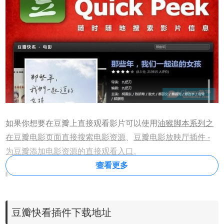
如果你想要在豆瓣上直接观看影片可以使用
油猴脚本系列之
在豆瓣电影页面直接搜索电影资源
、
豆瓣电影放映厅插件 -
为豆瓣添加电影资源的直接观看入口
。
查看更多
豆瓣快看插件安装使用
豆瓣快看插件下载地址
1、豆瓣快看插件离线安装的方法参照一下方法：老版本