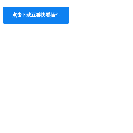
Chrome浏览器，首先在标签页输入
【chrome://extensions/】进入chrome扩展程序，解压你在本
点击下载豆瓣快看插件
站下载的插件，并拖入扩展程序页即可。
2、最新版本的chrome浏览器直接拖放安装时会出现“程序包
无效CRX-HEADER-INVALID”的报错信息，参照：
Chrome
插件安装时出现"CRX-HEADER-INVALID"解决方法
，安装
好后即可使用。