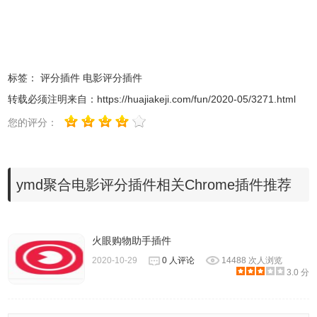
无效CRX-HEADER-INVALID”的报错信息，参照：
Chrome
插件安装时出现"CRX-HEADER-INVALID"解决方法
，安装
好后即可使用。
标签：
评分插件
电影评分插件
转载必须注明来自：
https://huajiakeji.com/fun/2020-05/3271.html
您的评分：
3、插件安装完成后，当你
访问豆瓣、时光网、IMDb、烂番
ymd聚合电影评分插件相关Chrome插件推荐
茄、MetaCritic 等影评网站时，会聚合显示其它几家影评网
站评分，并且还会提供一个在线观看链接。
火眼购物助手插件
2020-10-29
0 人评论
14488 次人浏览
3.0 分