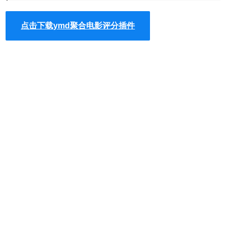
ymd聚合电影评分插件安装使用
点击下载ymd聚合电影评分插件
1、ymd聚合电影评分插件
离线安装的方法参照一下方法：老
版本
Chrome浏览器
，首先在标签页输入
【chrome://extensions/】进入chrome扩展程序，解压你在本
站下载的插件，并拖入扩展程序页即可。
2、最新版本的chrome浏览器直接拖放安装时会出现“程序包