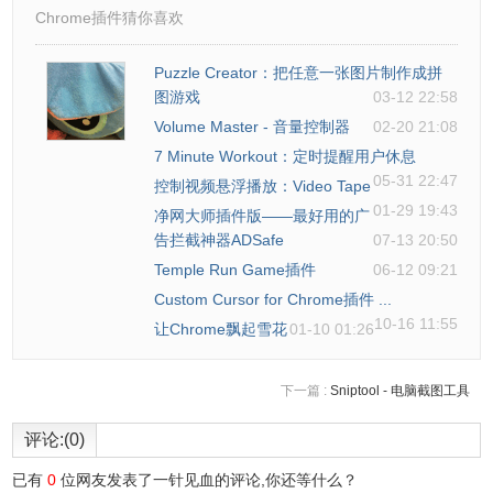
Chrome插件猜你喜欢
Puzzle Creator：把任意一张图片制作成拼
图游戏
03-12 22:58
Volume Master - 音量控制器
02-20 21:08
7 Minute Workout：定时提醒用户休息
05-31 22:47
控制视频悬浮播放：Video Tape
01-29 19:43
净网大师插件版——最好用的广
ymd聚合电影评分插件注意事项
告拦截神器ADSafe
07-13 20:50
Temple Run Game插件
06-12 09:21
我们会遇到一些不显示评分的电影，作者回应：卡在 「更新
Custom Cursor for Chrome插件 ...
10-16 11:55
中」是系统实现问题。 评分数据不是用户访问电影网站，在
让Chrome飘起雪花
01-10 01:26
用户浏览器并发去更新，而是触发后台异步更新。 我们覆盖
了大部分高分、获奖记录，但新纪录覆盖实现有问题。已生
下一篇 :
Sniptool - 电脑截图工具
成工单完善中。
评论:(0)
已有
0
位网友发表了一针见血的评论,你还等什么？
ymd聚合电影评分插件联系方式