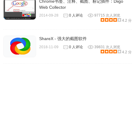
Chrome书签、注释、截图、标记插件：Diigo
进入笔记编辑页面，再选择第五个名为「剪辑」的图标。
Web Collector
2014-09-28
0 人评论
97715 次人浏览
4.2 分
然后拖动鼠标以矩形的形式开始截图，用户只需一直拖动截
图区域，即可将整个网页截图复制到剪贴板中。打开图片编
ShareX - 强大的截图软件
辑工具，比如 Windows 自带的画图工具，使用 Ctrl + V 将截
2018-11-09
0 人评论
39831 次人浏览
图粘贴进来，再另存为图片文件完成截图长图的目标。
4.2 分
以上就是 Windows 自带的五种截图快捷方式，如果你不希
望额外安装第三方截图工具，那么系统自带截图功能可以满
足基本的截图需求。