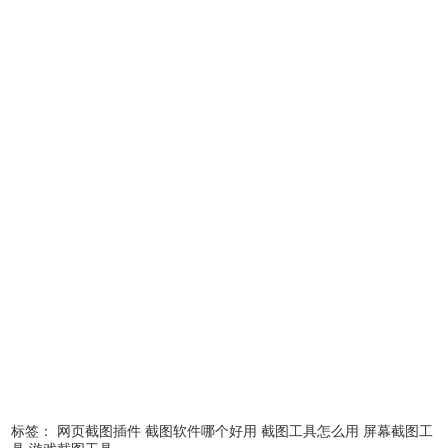
操作步骤。
二、截取活动窗口
快捷键：
Alt + PrintScreen
用户不希望截取全屏幕画面，而需要截取特定活动软件的画
面，可以使用 Alt + PrintScreen 快捷键，实现截取某个活动
窗口的画面。
三、针对游戏的截图方式
快捷键：
Win + G
在 Windows 10 系统中，内置了一项针对游戏的特色截图工
具，通过 Win + G 唤起简洁的工具条。这个截图工具可以实
现在游戏中截取画面，也可以截取其他软件界面。截取的图
片会保存在「C:\Users\XXX\Videos\Captures」（XXX 为用
户名称）这个文件夹里。
除了截图功能外，Win + G 唤起的
工具还能够实现屏幕录像，方便作为临时的录制软件。用户
还可以在「设置 - 游戏 - 游戏栏」页面中设置快捷方式。
标签：
网页截图插件
截图软件哪个好用
截图工具怎么用
屏幕截图工