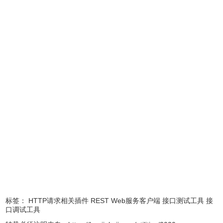
述，所以可以跟随项目和项目成员共享
IDEA REST Client控制台使用方法介绍
1、激活IDEA自带RestClient插件
打开RestClient 窗口，Rest Client激活以后可以通过Tools–
>Test Restful Web Service 打开窗口
标签：
HTTP请求相关插件
REST Web服务客户端
接口测试工具
接
口调试工具