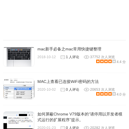
访问网站时，如果需要插件来显示内容，您可能会在该内容
所在位置看到一个占位符。该占位符可能会表明插件缺失，
应该点按以使用该插件，或者插件被阻止、过期或存在安全
警报。点按占位符可了解更多信息。 点按以使用 Flash如果
安装了该插件，Safari 可能会询问仅使用该插件一次，还是
您每次访问该网站时都使用：
您是否要在“example.com”上使用 Flash？
mac新手必备之mac常用快捷键整理
2018-10-12
1 人评论
37752 次人浏览
4.4 分
MAC上查看已连接WiFi密码的方法
2020-10-02
0 人评论
20653 次人浏览
4.0 分
使用一次：Safari 会在本次访问时使用该插件来显示内容。
下次访问时，Safari 会再次询问。
每次均使用：Safari 会使用该插件来显示此网站的内容，并
如何屏蔽Chrome V79版本的“请停用以开发者模
且只要您经常访问该网站，它就会将插件保持开启。
式运行的扩展程序”提示。
取消：Safari 在本次访问时不使用该插件来显示内容。下次
2020-01-23
0 人评论
20282 次人浏览