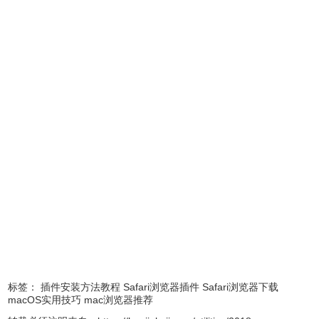
标签：
插件安装方法教程
Safari浏览器插件
Safari浏览器下载
2.点击safari扩展，就会进入app store市场点击下载安装
macOS实用技巧
mac浏览器推荐
safari插件。