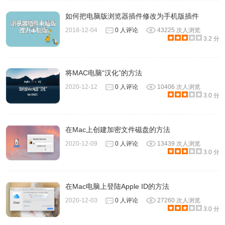
如何把电脑版浏览器插件修改为手机版插件
2018-12-04
0 人评论
43225 次人浏览
3.2 分
将MAC电脑“汉化”的方法
2020-12-12
0 人评论
10406 次人浏览
3.0 分
在这里，可以查看当前可以使用或之前配置为使用该插件的
网站。使用弹出式菜单可为每个网站配置阻止策略：
询问：在允许该网站使用该插件之前，Safari 会先向您询
在Mac上创建加密文件磁盘的方法
问。
2020-12-09
0 人评论
13439 次人浏览
3.0 分
关闭：Safari 会尝试在不使用该插件的情况下载入内容。如
果网站需要该插件，Safari 会阻止该插件，并可能显示占位
符而不是插件内容。
在Mac电脑上登陆Apple ID的方法
打开：Safari 会允许该网站使用该插件，除非 Apple 出于安
2020-12-03
0 人评论
27260 次人浏览
全原因而使用“文件隔离”来阻止该插件（示例）。
3.0 分
如需更多选项，请按住 Option 键并点按弹出式菜单：启用安