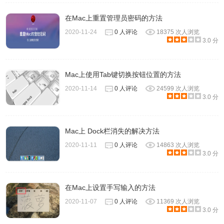
全性保护：即使 Apple 使用“文件隔离”阻止，Safari 也会允
在Mac上重置管理员密码的方法
许该网站使用该插件。这存在安全风险，因此除非您信任该
2020-11-24
0 人评论
18375 次人浏览
网站，否则请勿选取此设置。在 Safari 10 中，仅在插件被阻
3.0 分
止时才会出现该设置。
以安全模式运行：如果您允许该插件以安全模式运行，
Mac上使用Tab键切换按钮位置的方法
Safari 会允许该网站使用该插件，并运行 Mac 内置的恶意软
2020-11-14
0 人评论
24599 次人浏览
件安全检查。如果以不安全模式运行，Safari 会允许该网站
3.0 分
使用该插件，但是不会运行恶意软件安全检查。这存在安全
风险，因此除非您信任该网站，并且没有其他方式来查看内
Mac上 Dock栏消失的解决方法
容，否则请勿停用安全模式。
2020-11-11
0 人评论
14863 次人浏览
3.0 分
在Mac上设置手写输入的方法
2020-11-07
0 人评论
11369 次人浏览
3.0 分