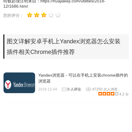
转载必须注明来自：
https://huajiakeji.com/utilities/2018-
12/1686.html
您的评分：
图文详解安卓手机上Yandex浏览器怎么安装
点击添加扩展程序，开始自动下载，稍等下载完毕自动安装
成功。
插件相关Chrome插件推荐
方法二、手机Yandex浏览器
本地安装
chrome插件
Yandex浏览器 - 可以在手机上安装chrome插件的
电脑版扩展插件需要稍微修改一下才能安装到手机，所以大
浏览器
家可以先通过此教程修改《
如何把电脑版浏览器插件修改为
2018-12-04
0 人评论
47250 次人浏览
手机版
》，修改完毕就可以通过如下步骤安装至 Yandex 浏
4.2 分
览器了。这里假设我们已经在电脑上修改好了一个
tampermonkey插件，发送至手机。
1、解压插件