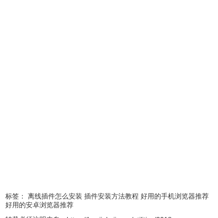
点击下载地址后，桌面会弹出下载窗口，双指缩放屏幕，点
击右上角『安装至 Chrome』 选项
标签：
离线插件怎么安装
插件安装方法教程
好用的手机浏览器推荐
好用的安卓浏览器推荐