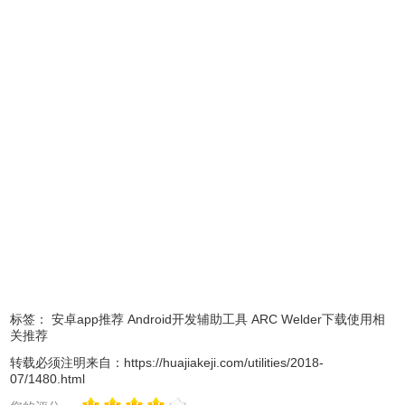
个目录用于其储存资料
4、然后点击 「Add your APK」 将你想要运行的 APK 格式
标签：
安卓app推荐
Android开发辅助工具
ARC Welder下载使用相
关推荐
的安卓应用程序添加进去
转载必须注明来自：
https://huajiakeji.com/utilities/2018-
07/1480.html