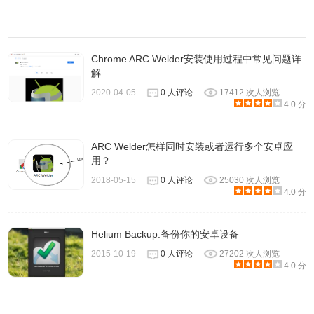
即可启动安卓应用。
Orientation 屏幕方向
Landscape 横向 / Portail 竖向
Chrome ARC Welder安装使用过程中常见问题详
Tablet 平板电脑 / Phone 手机
解
Form Factor 设备类型
/ Maximized 最大化
2020-04-05
0 人评论
17412 次人浏览
4.0 分
Clipboard Access 访问剪切板
Yes / No
6、最后，点击右下方的 「Launch App」 按钮即可开启运行
该安卓 APP。
ARC Welder怎样同时安装或者运行多个安卓应
用？
2018-05-15
0 人评论
25030 次人浏览
提示：ARC Welder仍处于测试模式，不一定能支持所有应
4.0 分
用，还可能出现闪退等其他问题。
Helium Backup:备份你的安卓设备
2015-10-19
0 人评论
27202 次人浏览
4.0 分