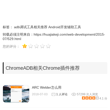
ChromeADB的注意事项
1.ChromeADB是一款网页的ADB调试工具，主要用于查看
和调试android程序和设备。
标签：
adb调试工具相关推荐
Android开发辅助工具
转载必须注明来自：
https://huajiakeji.com/web-development/2015-
2.用户需要安装想要的安卓模拟器或者连接真机，才可以使
07/529.html
用ChromeADB进行调试。
您的评分：
ChromeADB的联系方式
ChromeADB相关Chrome插件推荐
1.由importre提供.
ARC Welder怎么用
2018-07-03
1 人评论
57299 次人浏览
4.1 分