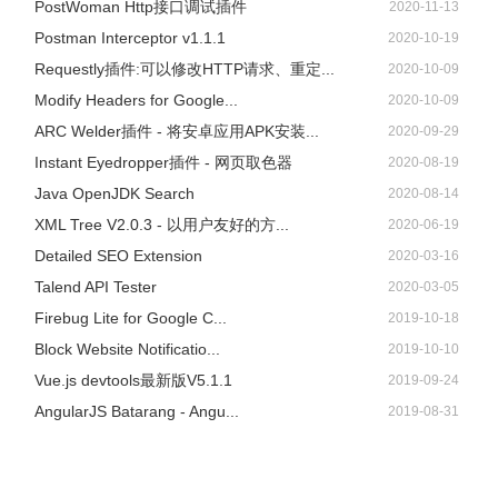
PostWoman Http接口调试插件
2020-11-13
Postman Interceptor v1.1.1
2020-10-19
Requestly插件:可以修改HTTP请求、重定...
2020-10-09
Modify Headers for Google...
2020-10-09
ARC Welder插件 - 将安卓应用APK安装...
2020-09-29
Instant Eyedropper插件 - 网页取色器
2020-08-19
Java OpenJDK Search
2020-08-14
XML Tree V2.0.3 - 以用户友好的方...
2020-06-19
Detailed SEO Extension
2020-03-16
Talend API Tester
2020-03-05
Firebug Lite for Google C...
2019-10-18
Block Website Notificatio...
2019-10-10
Vue.js devtools最新版V5.1.1
2019-09-24
AngularJS Batarang - Angu...
2019-08-31