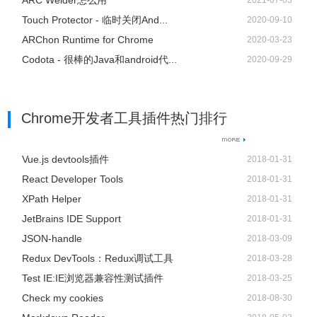
ARC Welder怎么用
2021-07-03
Touch Protector - 临时关闭And...
2020-09-10
ARChon Runtime for Chrome
2020-03-23
Codota - 很棒的Java和android代...
2020-09-29
Chrome开发者工具插件热门排行
Vue.js devtools插件
2018-01-31
React Developer Tools
2018-01-31
XPath Helper
2018-01-31
JetBrains IDE Support
2018-01-31
JSON-handle
2018-03-09
Redux DevTools：Redux调试工具
2018-03-28
Test IE:IE浏览器兼容性测试插件
2018-03-25
Check my cookies
2018-08-30