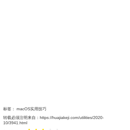
3、在弹出的小窗口中，将“睡眠”一栏前打上勾，大家就可以
自定义定时关机的模式（三种模式可选，睡眠、重新启动、
关机）。
标签：
macOS实用技巧
转载必须注明来自：
https://huajiakeji.com/utilities/2020-
10/3941.html