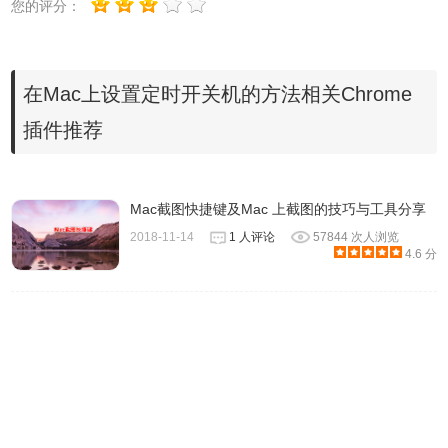
您的评分：
4、可以选择重复天数（工作日、周末、每天，或者是特定的
在Mac上设置定时开关机的方法相关Chrome
周一到周日的某一天）和关机的时间。
插件推荐
Mac截图快捷键及Mac 上截图的技巧与工具分享
2018-11-14
1 人评论
57844 次人浏览
4.6 分