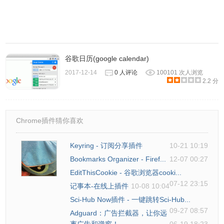
5.Taskade 还能邀请其他人来共同协作，对团队来说相当有
用，点选右上角的「Invite」就能透过 Emaul 或链结邀请好
谷歌日历(google calendar)
友同事加入使用。
2017-12-14
0 人评论
100101 次人浏览
2.2 分
Chrome插件猜你喜欢
Keyring - 订阅分享插件
10-21 10:19
Bookmarks Organizer - Firef...
12-07 00:27
EditThisCookie - 谷歌浏览器cooki...
07-12 23:15
记事本-在线上插件
10-08 10:04
Sci-Hub Now插件 - 一键跳转Sci-Hub...
6.这项服务也具备分享功能，点选右上角的另一按钮
09-27 08:57
Adguard：广告拦截器，让你远
「Send」即可产生链接或内嵌（Embed）程式码，如果你想