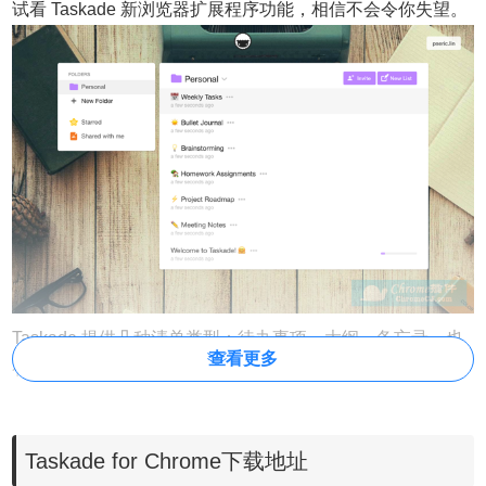
试看 Taskade 新浏览器扩展程序功能，相信不会令你失望。
Taskade 提供几种清单类型：待办事项、大纲、备忘录，也
查看更多
有自带的各种模版，例如每周计划事项、产品路径图、脑力
风暴、会议记录、团队绩效、专案总览或阅读清单等等，不
仅可以自己使用，Taskade 还提供团队协作、分享功能，而
Taskade for Chrome下载地址
且可自订项目很多，也能依照使用习惯自订格式或样式，支