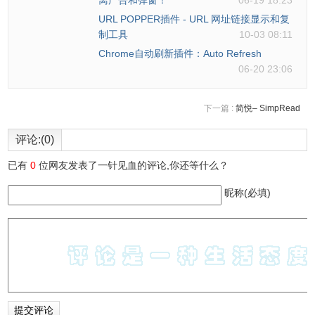
离广告和弹窗！
06-19 18:23
让其他取得链接的人也可编辑内容，只要将「Show editable
URL POPPER插件 - URL 网址链接显示和复
share link」打开就能产生可编辑的分享链结，或者透过底下
制工具
10-03 08:11
按钮分享到 Facebook、Twitter 和 Google+ 等社群网站。
Chrome自动刷新插件：Auto Refresh
06-20 23:06
下一篇 :
简悦– SimpRead
评论:(0)
已有
0
位网友发表了一针见血的评论,你还等什么？
昵称(必填)
7.默认情况下 Taskade 会在每次打开时随机更换背景，不过
你还是可以从左下角来更换背景，包括纯色或一些高画质素
材，点选后会快速套用到当前页面。