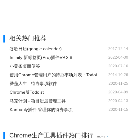
相关热门推荐
谷歌日历(google calendar)
2017-12-14
Infinity 新标签页(Pro)插件V9.2.8
2022-04-30
小黄条桌面便签
2020-07-16
使用Chrome管理用户的待办事项列表：Todoi...
2014-10-26
番茄人生 - 待办事项软件
2020-11-25
Chrome版Todoist
2020-04-09
Taskade for Chrome注意事项
马克计划 - 项目进度管理工具
2020-04-13
Kanbanly插件:管理你的待办事项
2020-11-15
1.
第一次使用时必须注册Taskade帐户，可使用 Email 注
册，或直接登入 Facebook、Twitter 或是 Google 帐号。
Chrome生产工具插件热门排行