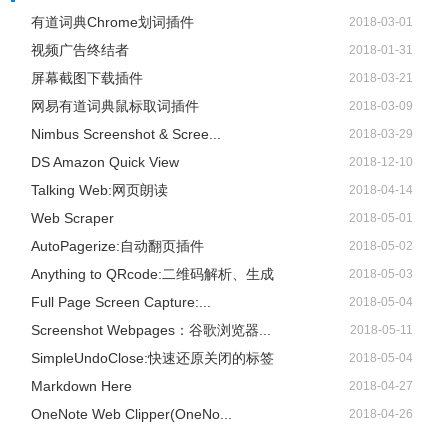
Taskade for Chrome联系方式
有道词典Chrome划词插件
2018-03-01
视频广告终结者
2018-01-31
内容由https://www.taskade.com/提供
屏幕截图下载插件
2018-03-21
网易有道词典鼠标取词插件
2018-03-09
Nimbus Screenshot & Scree...
2018-03-29
DS Amazon Quick View
2018-12-10
Talking Web:网页朗读
2018-04-14
Web Scraper
2018-05-01
AutoPagerize:自动翻页插件
2018-05-02
Anything to QRcode:二维码解析、生成
2018-05-03
Full Page Screen Capture:...
2018-05-04
Screenshot Webpages：谷歌浏览器...
2018-05-11
SimpleUndoClose:快速还原关闭的标签
2018-05-04
Markdown Here
2018-04-27
OneNote Web Clipper(OneNo...
2018-04-26