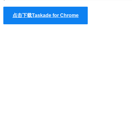
持标签和资料夹分类功能。
点击下载Taskade for Chrome
Taskade for Chrome使用方法
1.在谷歌应用商店在线安装或者在本站下载
Taskade
离线安
装，其安装方法参照：
chrome插件的离线安装方法
。
最新
chrome浏览器下载
地址：https://huajiakeji.com/chrome/2017-
09/813.html。