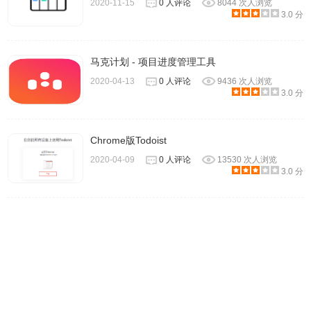
2020-11-15
0 人评论
8044 次人浏览
3.0 分
马克计划 - 项目进度管理工具
2020-04-13
0 人评论
9436 次人浏览
3.0 分
为了要更易于辨识或标示重要性，Taskade 内建上色或标记
功能，此外，快捷键组合也非常方便，可以在不需使用滑鼠
Chrome版Todoist
的情况下快速操作待办事项，将滑鼠游标移动到每个项目后
2020-04-09
0 人评论
13530 次人浏览
3.0 分
方出现的选单就能看到。