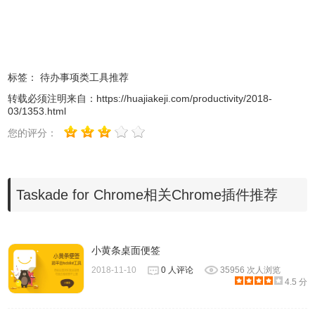
会询问你打开开新分页时预设要跳到那个画面，
2.安装成功后
推荐的使用方法是开启最近使用的清单，当然你也可依照需
要来选择要开启控制台或建立新的清单。
标签：
待办事项类工具推荐
转载必须注明来自：
https://huajiakeji.com/productivity/2018-
03/1353.html
您的评分：
Taskade for Chrome相关Chrome插件推荐
小黄条桌面便签
2018-11-10
0 人评论
35956 次人浏览
4.5 分
3.下图是 Taskade 控制台，左侧可以为不同类别待办清单建
立资料夹、标示星号，右侧则是主要的清单项目，默认情况