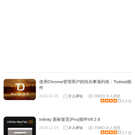
下 Taskade 已经给了一些范例，如不需要可将它们删除，不
过如果完全没使用过这项服务的话不妨参考一下范例，或许
可以更快上手。
使用Chrome管理用户的待办事项列表：Todoist插
件
2014-10-26
0 人评论
30623 次人浏览
4.3 分
4.从左上角点选「New List」来建立新的清单，前面介绍提
Infinity 新标签页(Pro)插件V9.2.8
到 Taskade 支持待办事项、大纲、备忘录等类型，如果想看
2018-11-14
0 人评论
75883 次人浏览
一下其他人怎么使用，也可选「Use a Template」直接套用
3.7 分