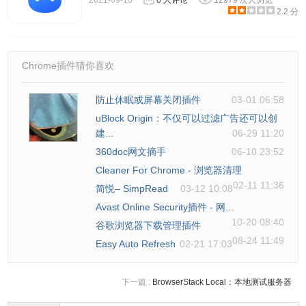
2021-09-16
0 人评论
12979 次人浏览
2.2 分
Chrome插件猜你喜欢
防止休眠或屏幕关闭插件
03-01 06:58
uBlock Origin：不仅可以过滤广告还可以创
建...
06-29 11:20
360doc网文摘手
06-10 23:52
Cleaner For Chrome - 浏览器清理
02-11 11:36
简悦– SimpRead
03-12 10:08
Avast Online Security插件 - 网...
6.在使用Calmly Writer编写完成之后，还可以把文档导入
10-20 08:40
谷歌浏览器下载管理插件
word等格式。
08-24 11:49
Easy Auto Refresh
02-21 17:03
Calmly Writer的注意事项
下一篇 :
BrowserStack Local：本地测试服务器