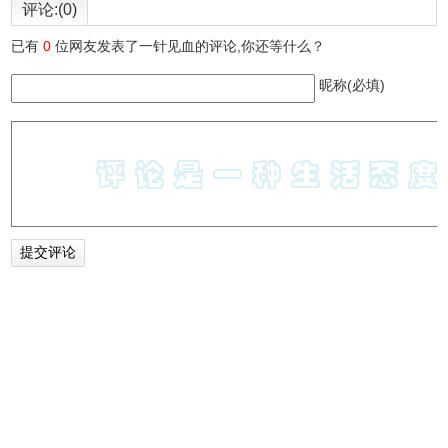
评论:(0)
1.Calmly Writer插件支持从纯文本、HTML、Microsoft Word
等格式导入导出所需要的文档。
已有
0
位网友发表了一针见血的评论,你还等什么？
2.Calmly Writer插件支持全屏和聚焦模式，可以让用户更加
昵称(必填)
专注于文档的编辑。
Calmly Writer的联系方式
1.由 www.calmlywriter.com 提供。