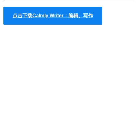
1.在谷歌浏览器中安装Calmly Writer插件，并在Chrome的扩
展器中启动编辑写作的功能，Calmly Writer插件的下载地址
点击下载Calmly Writer：编辑、写作
可以在本文的下方找到，离线Calmly Writer插件的安装方法
可参考：
怎么在谷歌浏览器中安装.crx扩展名的离线Chrome
插件？
最新谷歌浏览器离线安装版可以从这里下载：
https://huajiakeji.com/chrome/2014-09/177.html
。
2.使用Calmly Writer进行编辑的时候，用户可以从多种文档
格式中导入所需要的编辑内容，其中包括纯文本、HTML、
word等格式，如图所示：