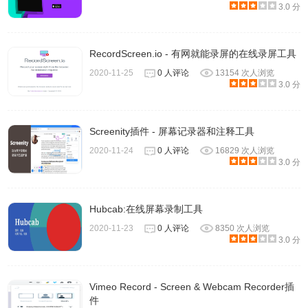
3.0 分
RecordScreen.io - 有网就能录屏的在线录屏工具
2020-11-25
0 人评论
13154 次人浏览
3.0 分
Screenity插件 - 屏幕记录器和注释工具
2020-11-24
0 人评论
16829 次人浏览
3.0 分
5、左下角有菜单栏，可以选择对录制的内容进行高亮、涂
鸦、擦除等操作。
当然这个菜单栏也是可以隐藏的。
Hubcab:在线屏幕录制工具
6、点击停止录制后，会跳转到编辑视频的
新标签页
，在这里
2020-11-23
0 人评论
8350 次人浏览
3.0 分
可以对刚才录制的视频进行裁剪、分享、下载、转gif、删除
等操作。
7、当你选择保存后，Screencastify还会自动在你的谷歌云中
Vimeo Record - Screen & Webcam Recorder插
件
生成备份。
当然，在Screencastify的本地文档里也是可以查