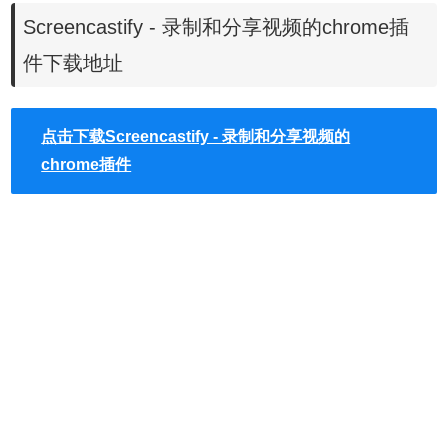
Screencastify - 录制和分享视频的chrome插
件下载地址
点击下载Screencastify - 录制和分享视频的
chrome插件
无论您是全新的还是经验丰富的视频创作者，您都会发现
Screencastify可以做到这一切。
仅捕获标签页，整个屏幕或网络摄像头
将您的网络摄像头嵌入录制中的任何位置
用你的麦克风讲述
离线记录（无需互联网！）
记录器功能