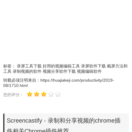
2、捕获（并保持）注意力
标签：
录屏工具下载
好用的视频编辑工具
录屏软件下载
截屏方法和
工具
录制视频的软件
视频分享软件下载
视频编辑软件
转载必须注明来自：
https://huajiakeji.com/productivity/2019-
08/1710.html
您的评分：
Screencastify - 录制和分享视频的chrome插
充分利用我们的注释工具，让您的观众专注于重要事项：
件相关Chrome插件推荐
鼠标聚光灯