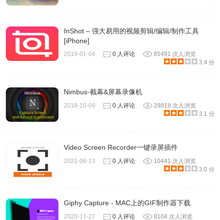
4、在录制前，用户还可以选择是否打开麦克风，这对于需要
录制解说视频的人来说是非常有用的。设置选项里，也能够
对录制的分辨率和帧数进行调整。录屏开始后，中间会出现3
InShot – 强大易用的视频剪辑/编辑/制作工具
[iPhone]
秒倒计时提示，倒计时完毕后正式进入录屏阶段。
2019-01-04
0 人评论
85491 次人浏览
3.4 分
Nimbus-截幕&屏幕录像机
2018-10-09
0 人评论
29818 次人浏览
3.1 分
Video Screen Recorder一键录屏插件
2021-06-13
0 人评论
10441 次人浏览
3.0 分
Giphy Capture - MAC上的GIF制作器下载
2020-11-27
0 人评论
8104 次人浏览