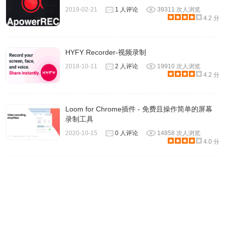
2019-02-21
1 人评论
39311 次人浏览
在您录制了您的杰作之后，是时候向世界展示了！
4.2 分
Screencastify为您完成所有繁重的工作：
录制自动保存到您的Google云端硬盘
HYFY Recorder-视频录制
立即分享Google云端硬盘链接
2018-10-11
2 人评论
19910 次人浏览
直接上传到YouTube
4.2 分
导出为MP4，动画GIF或MP3
Loom for Chrome插件 - 免费且操作简单的屏幕
Screencastify插件使用方法
录制工具
2020-10-15
0 人评论
14858 次人浏览
4.0 分
1.离线安装
Screencastify插件的方法参照：最新版本的
Chrome浏览器直接拖放安装时会出现“程序包无效CRX-
HEADER-INVALID”的报错信息，参照：
Chrome插件安装时
出现"CRX-HEADER-INVALID"解决方法
，安装好后即可使
用。