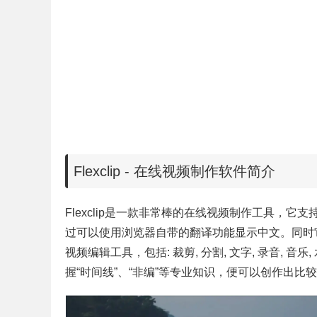
Flexclip - 在线视频制作软件简介
Flexclip是一款非常棒的在线视频制作工具，
过可以使用浏览器自带的翻译功能显示中文。同时
视频编辑工具，包括: 裁剪, 分割, 文字, 录音,
握“时间线”、“非编”等专业知识，便可以创作出