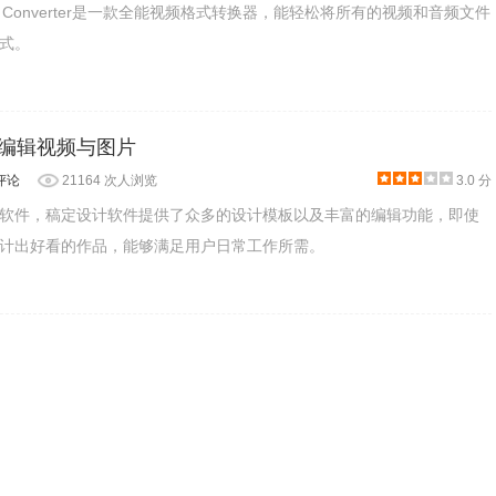
al Video Converter是一款全能视频格式转换器，能轻松将所有的视频和音频文件
式。
线编辑视频与图片
评论
21164 次人浏览
3.0 分
外如果有需要我们还可以点击 视频播放器上的麦克风按钮，录制
软件，稿定设计软件提供了众多的设计模板以及丰富的编辑功能，即使
计出好看的作品，能够满足用户日常工作所需。