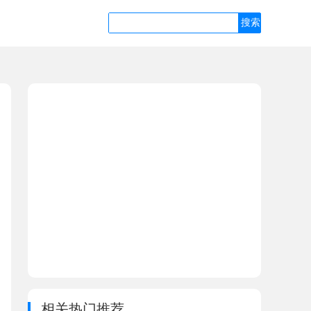
相关热门推荐