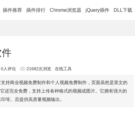
插件推荐
插件排行
Chrome浏览器
jQuery插件
DLL下载
软件
0人评论
21682次浏览
在线工具
具，它支持商业视频免费制作和个人视频免费制作，页面虽然是英文的
时它还完全免费，支持上传各种格式的视频或图片。它拥有强大的
乐, 水印等。且提供高质量视频输出。