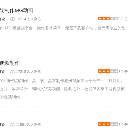
在线制作MG动画
乐作为视频的背景音乐，点击的「SETTING」 标签，我们可以
评论
19214 次人浏览
3.0 分
作 MG 动画的平台，操作非常简单，无需下载客户端，也无需专业的动
册视频制作
评论
17815 次人浏览
3.0 分
的相册视频制作工具。该工具在制作相册视频方面十分专业并且好用。
照片、添加音乐、编辑文字等功能，除此之外，还提供各类主题视频模
的视频制作。
评论
11591 次人浏览
3.0 分