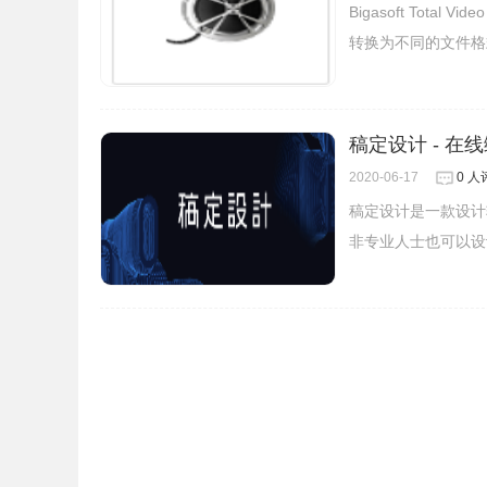
Bigasoft Tot
转换为不同的文件格
稿定设计 - 在
2020-06-17
0 人
4、重复第二部和第三部，直至完成所有内容，此
稿定设计是一款设计
我们自己的声音解说视频内容。
非专业人士也可以设