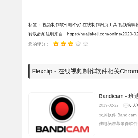
标签：
视频制作软件哪个好
在线制作网页工具
视频编辑
转载必须注明来自：
https://huajiakeji.com/online/2020-0
您的评分：
Flexclip - 在线视频制作软件相关Chr
3、在左侧的「TEXT」 标签下，我们可以选择要插
Bandicam -
文字或是Logo。插入文字后，我们可以设置字体
2019-02-22
0 人
录屏软件 Bandi
佳电脑屏幕录像软件