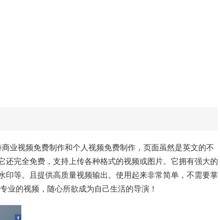
它支持商业视频免费制作和个人视频免费制作，页面虽然是英文的不
它还完全免费，支持上传各种格式的视频或图片。它拥有强大的
 音乐, 水印等。且提供高质量视频输出。使用起来非常简单，不需要掌
比较专业的视频，随心所欲成为自己生活的导演！