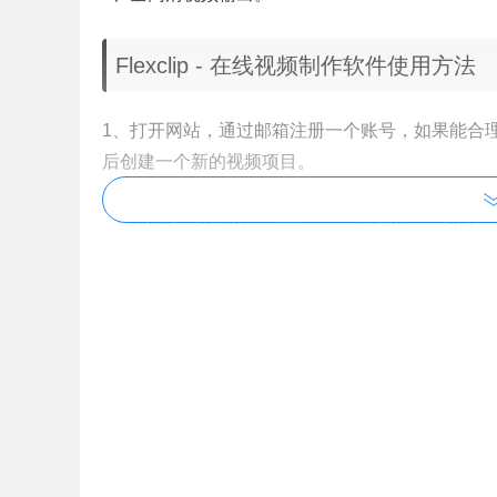
Flexclip - 在线视频制作软件使用方法
1、打开网站，通过邮箱注册一个账号，如果能合理上网的
后创建一个新的视频项目。
2、上传视频或图片，调整大小和方向，设置视频