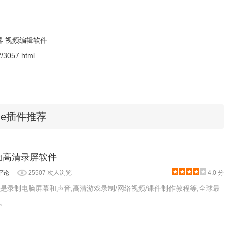
器
视频编辑软件
2/3057.html
ome插件推荐
入到视频中的文字动画，通过点击「Text」和「Logo」来切换
 班迪高清录屏软件
、颜色、大小等样式。
评论
25507 次人浏览
4.0 分
cam 是录制电脑屏幕和声音,高清游戏录制/网络视频/课件制作教程等,全球最
。