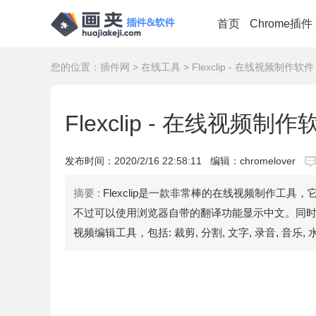
首页
Chrome插件
您的位置：
插件网
>
在线工具
> Flexclip - 在线视频制作软件
Flexclip - 在线视频制作
发布时间：
2020/2/16 22:58:11
编辑：chromelover
摘要 :
Flexclip是一款非常棒的在线视频制作工
不过可以使用浏览器自带的翻译功能显示中文。同
视频编辑工具，包括: 裁剪, 分割, 文字, 录音, 音