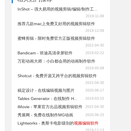
InShot – 强大易用的视频剪辑/编辑/制作工...
2019-11-08
推荐几款mac上免费又好用的视频剪辑软件
2019-12-09
蜜蜂剪辑 - 限时免费官方正版视频剪辑软件
2022-04-30
Bandicam - 班迪高清录屏软件
2019-02-22
万彩动画大师：小白都会用的动画制作软件
2019-05-08
Shotcut - 免费开源又跨平台的视频剪辑软件
2022-04-30
稿定设计 - 在线编辑视频与图片
2020-06-17
Tables Generator - 在线制作 H...
2019-03-15
iMovie - 苹果官方出品视频剪辑软件
2022-04-30
秀展网 - 免费在线制作MG动画
2020-06-15
Lightworks - 奥斯卡电影级别的
视频编辑软件
2019-12-13