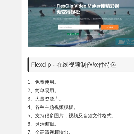
Flexclip - 在线视频制作软件特色
1、免费使用。
2、简单易用。
3、大量资源库。
4、各种主题视频模板。
5、支持很多图片，视频及音频文件格式。
6、灵活编辑。
7、全高清视频输出。