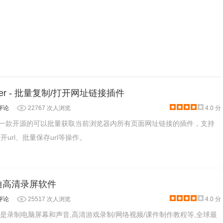
然的形成了你的个人记录主页，这里记录的才是真实的你。
pener - 批量复制/打开网址链接插件
评论
22767 次人浏览
4.0 分
pener是一款开源的可以批量获取当前浏览器内所有页面网址链接的插件，支持
开url、批量保存url等操作。
 班迪高清录屏软件
评论
25517 次人浏览
4.0 分
cam 是录制电脑屏幕和声音,高清游戏录制/网络视频/课件制作教程等,全球最