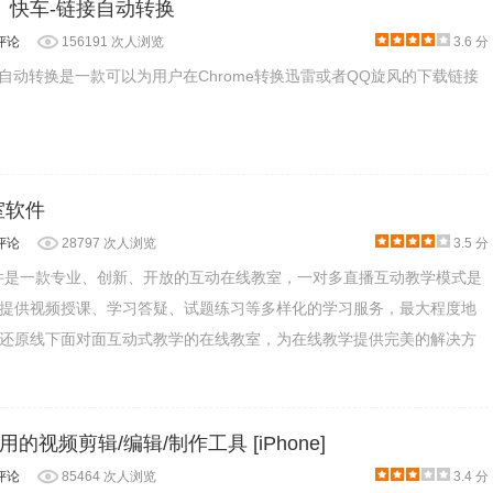
、快车-链接自动转换
评论
156191 次人浏览
3.6 分
对方
安卓
手机的 桌面/锁屏，超赞的视频分享方式!
接自动转换是一款可以为用户在Chrome转换迅雷或者QQ旋风的下载链接
定又省电
教室软件
用户，传你所爱，秀你所想
评论
28797 次人浏览
3.5 分
位，方便快捷
横版视频变竖版视频轻松实现
教室软件是一款专业、创新、开放的互动在线教室，一对多直播互动教学模式是
有视频
提供视频授课、学习答疑、试题练习等多样化的学习服务，最大程度地
还原线下面对面互动式教学的在线教室，为在线教学提供完美的解决方
大易用的视频剪辑/编辑/制作工具 [iPhone]
评论
85464 次人浏览
3.4 分