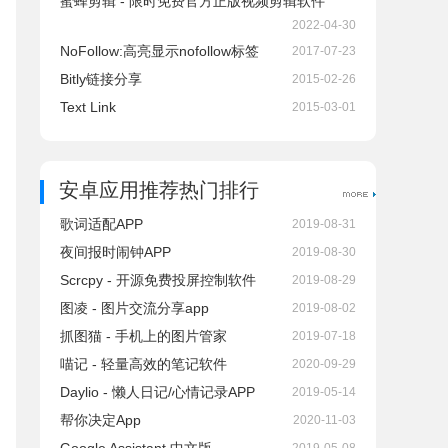
蜜蜂剪辑 - 限时免费官方正版视频剪辑软件
2022-04-30
NoFollow:高亮显示nofollow标签
2017-07-23
Bitly链接分享
2015-02-26
Text Link
2015-03-01
安卓应用推荐热门排行
歌词适配APP
2019-08-31
夜间报时闹钟APP
2019-08-30
Scrcpy - 开源免费投屏控制软件
2019-08-29
图凌 - 图片交流分享app
2019-08-02
抓图猫 - 手机上的图片管家
2019-07-18
喵记 - 轻量高效的笔记软件
2020-09-29
Daylio - 懒人日记/心情记录APP
2019-05-14
帮你决定App
2020-11-03