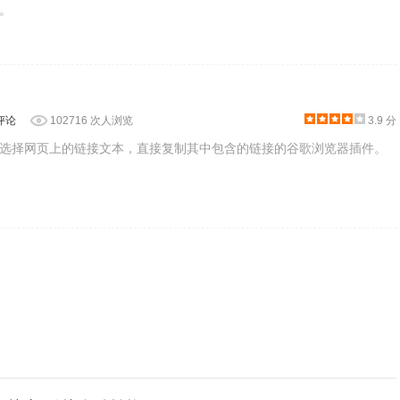
。
评论
102716 次人浏览
3.9 分
选择网页上的链接文本，直接复制其中包含的链接的谷歌浏览器插件。
盘，安全、可靠、不丢失，还能够将视频与相关好友联系起来，