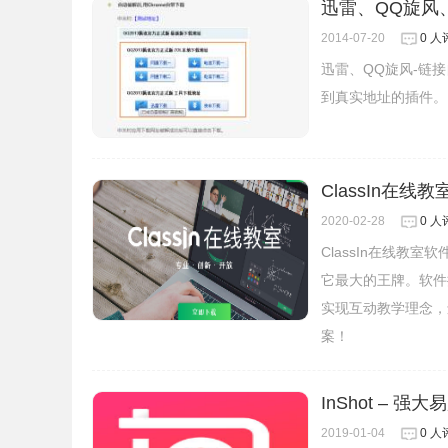
迅雷、QQ旋风
5.发视频到对方桌面/锁屏
2014-07-20
0 人
可以将相册中珍藏的视频或拍摄的视频直接发送到
迅雷、QQ旋风-链
到真实地址的插件。
火萤Up软件特点
1、研发火萤视频组件，使火萤内存占用极低，稳
ClassIn在线
2、可以将你喜爱的视频上传，分享给所有火萤的
2020-02-28
0 人
3、智能搜索你想要的视频、主题或UP主，准确定
4、视频智能剪裁，一键剪裁你想要的视频画面，
ClassIn在线
5、个人视频桌面中心，轻松查看管理你上传的所
它最大的王牌。软件
实现互动教学理念，
案！
火萤Up软件特色
InShot – 强
1.加入奇趣互动
给视频加入互动玩具，激发更多奇妙脑洞!
2019-01-04
0 人