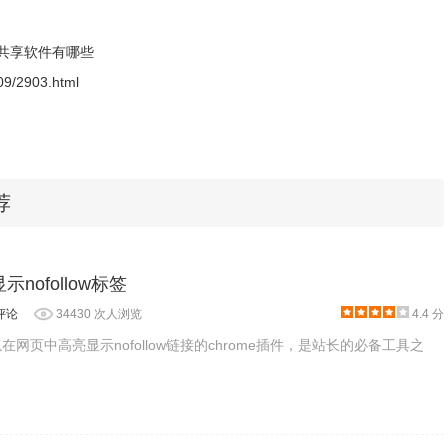
共享软件有哪些
-09/2903.html
荐
显示nofollow标签
评论
34430 次人浏览
4.4 分
可以在网页中高亮显示nofollow链接的chrome插件，是站长的必备工具之
或相册中的视频，方便、快捷，随拍随发