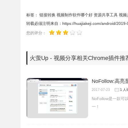
标签：
链接转换
视频制作软件哪个好
资源共享工具
视频
转载必须注明来自：
https://huajiakeji.com/android/2019
您的评分：
火萤Up - 视频分享相关Chrome插件推
NoFollow:高亮
火萤Up软件功能
2017-07-23
1 人
NoFollow是一款
1.极简的收发视频方式
一！
收到视频，全屏播放，跳出条条框框，发送拍摄的
2.分享即记录